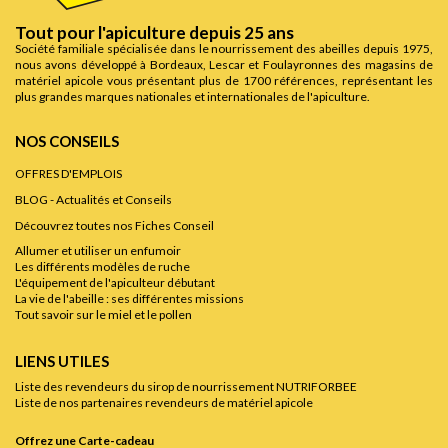
Tout pour l'apiculture depuis 25 ans
Société familiale spécialisée dans le nourrissement des abeilles depuis 1975,
nous avons développé à Bordeaux, Lescar et Foulayronnes des magasins de
matériel apicole vous présentant plus de 1700 références, représentant les
plus grandes marques nationales et internationales de l'apiculture.
NOS CONSEILS
OFFRES D'EMPLOIS
BLOG - Actualités et Conseils
Découvrez toutes nos Fiches Conseil
Allumer et utiliser un enfumoir
Les différents modèles de ruche
L'équipement de l'apiculteur débutant
La vie de l'abeille : ses différentes missions
Tout savoir sur le miel et le pollen
LIENS UTILES
Liste des revendeurs du sirop de nourrissement NUTRIFORBEE
Liste de nos partenaires revendeurs de matériel apicole
Offrez une Carte-cadeau