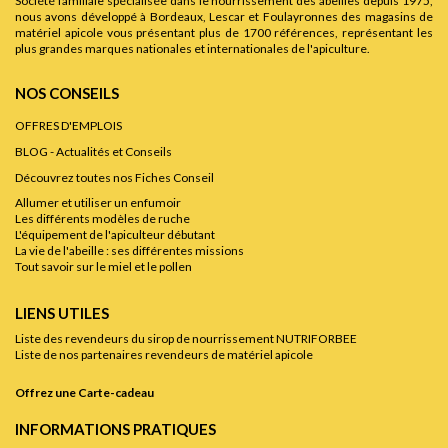
Société familiale spécialisée dans le nourrissement des abeilles depuis 1975,
nous avons développé à Bordeaux, Lescar et Foulayronnes des magasins de
matériel apicole vous présentant plus de 1700 références, représentant les
plus grandes marques nationales et internationales de l'apiculture.
NOS CONSEILS
OFFRES D'EMPLOIS
BLOG - Actualités et Conseils
Découvrez toutes nos Fiches Conseil
Allumer et utiliser un enfumoir
Les différents modèles de ruche
L'équipement de l'apiculteur débutant
La vie de l'abeille : ses différentes missions
Tout savoir sur le miel et le pollen
LIENS UTILES
Liste des revendeurs du sirop de nourrissement NUTRIFORBEE
Liste de nos partenaires revendeurs de matériel apicole
Offrez une Carte-cadeau
INFORMATIONS PRATIQUES