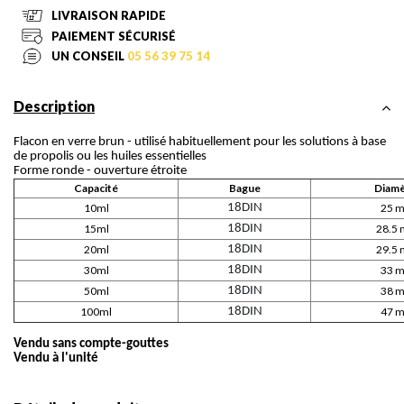
LIVRAISON RAPIDE
PAIEMENT SÉCURISÉ
UN CONSEIL
05 56 39 75 14
Description
Flacon en verre brun - utilisé habituellement pour les solutions à base
de propolis ou les huiles essentielles
Forme ronde - ouverture étroite
Capacité
Bague
Diamè
10ml
18DIN
25 
15ml
18DIN
28.5
20ml
18DIN
29.5
30ml
18DIN
33 
50ml
18DIN
38 
100ml
18DIN
47 
Vendu sans compte-gouttes
Vendu à l'unité