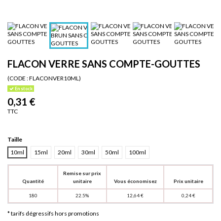
FLACON VERRE SANS COMPTE-GOUTTES
(CODE :
FLACONVER10ML)
En stock
0,31 €
TTC
Taille
10ml
15ml
20ml
30ml
50ml
100ml
Remise sur prix
Quantité
unitaire
Vous économisez
Prix unitaire
180
22.5%
12,64 €
0,24 €
* tarifs dégressifs hors promotions