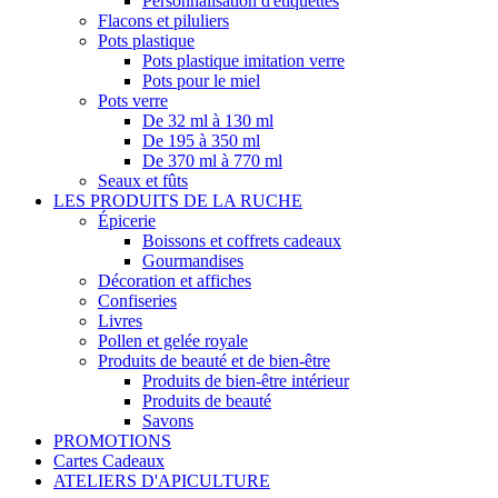
Personnalisation d'étiquettes
Flacons et piluliers
Pots plastique
Pots plastique imitation verre
Pots pour le miel
Pots verre
De 32 ml à 130 ml
De 195 à 350 ml
De 370 ml à 770 ml
Seaux et fûts
LES PRODUITS DE LA RUCHE
Épicerie
Boissons et coffrets cadeaux
Gourmandises
Décoration et affiches
Confiseries
Livres
Pollen et gelée royale
Produits de beauté et de bien-être
Produits de bien-être intérieur
Produits de beauté
Savons
PROMOTIONS
Cartes Cadeaux
ATELIERS D'APICULTURE