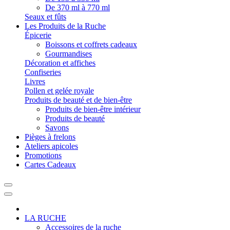
De 370 ml à 770 ml
Seaux et fûts
Les Produits de la Ruche
Épicerie
Boissons et coffrets cadeaux
Gourmandises
Décoration et affiches
Confiseries
Livres
Pollen et gelée royale
Produits de beauté et de bien-être
Produits de bien-être intérieur
Produits de beauté
Savons
Pièges à frelons
Ateliers apicoles
Promotions
Cartes Cadeaux
LA RUCHE
Accessoires de la ruche