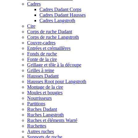
Cadres
Cadres Dadant Corps
Cadres Dadant Hausses
Cadres Langstroth
Cire
Corps de ruche Dadant
Corps de ruche Langstroth
Couvre-cadres
Entrées et crémaillères
Fonds de ruche
Fonte de la cire
Grillage et tôle à la découpe
Grilles à reine
Hausses Dadant
Hausses Root pour Langstroth
Montage de la cire
Moules et bougies
Nourrisseurs
Partitions
Ruches Dadant
Ruches Langstroth
Ruches et éléments Warré
Ruchettes
Autres ruches
Supports de ruche