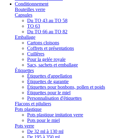
Conditionnement
Bouteilles verre
Capsules
Du TO 43 au TO 58
TO 63
Du TO 66 au TO 82
Emballage
Cartons cloisons
Coffrets et présentations
Cuillères
Pour la gelée royale
Sacs, sachets et emballage
Étiquettes
Étiquettes d'appellation
Étiquettes de garantie
Étiquettes pour bonbons, pollen et poids
Étiquettes pour le miel
Personnalisation d'étiquettes
Flacons et piluliers
Pots plastique
Pots plastique imitation verre
Pots pour le miel
Pots verre
De 32 ml à 130 ml
De 195 à 350 ml