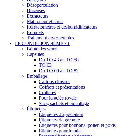
Désoperculation
Doseuses
Extracteurs
Maturateur et tamis
Réfractomètres et déshumidificateurs
Robinets
Traitement des opercules
LE CONDITIONNEMENT
Bouteilles verre
Capsules
Du TO 43 au TO 58
TO 63
Du TO 66 au TO 82
Emballage
Cartons cloisons
Coffrets et présentations
Cuillères
Pour la gelée royale
Sacs, sachets et emballage
Étiquettes
Étiquettes d'appellation
Étiquettes de garantie
Étiquettes pour bonbons, pollen et poids
Étiquettes pour le miel