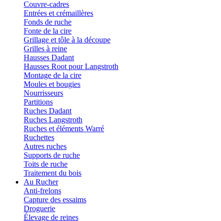
Couvre-cadres
Entrées et crémaillères
Fonds de ruche
Fonte de la cire
Grillage et tôle à la découpe
Grilles à reine
Hausses Dadant
Hausses Root pour Langstroth
Montage de la cire
Moules et bougies
Nourrisseurs
Partitions
Ruches Dadant
Ruches Langstroth
Ruches et éléments Warré
Ruchettes
Autres ruches
Supports de ruche
Toits de ruche
Traitement du bois
Au Rucher
Anti-frelons
Capture des essaims
Droguerie
Élevage de reines