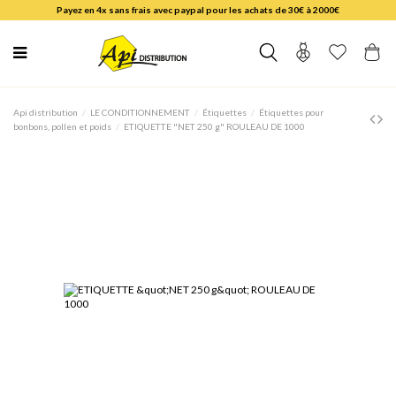
Payez en 4x sans frais avec paypal pour les achats de 30€ à 2000€
Api distribution
LE CONDITIONNEMENT
Étiquettes
Étiquettes pour
bonbons, pollen et poids
ETIQUETTE "NET 250 g" ROULEAU DE 1000