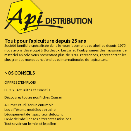
Tout pour l'apiculture depuis 25 ans
Société familiale spécialisée dans le nourrissement des abeilles depuis 1975,
nous avons développé à Bordeaux, Lescar et Foulayronnes des magasins de
matériel apicole vous présentant plus de 1700 références, représentant les
plus grandes marques nationales et internationales de l'apiculture.
NOS CONSEILS
OFFRES D'EMPLOIS
BLOG - Actualités et Conseils
Découvrez toutes nos Fiches Conseil
Allumer et utiliser un enfumoir
Les différents modèles de ruche
L'équipement de l'apiculteur débutant
La vie de l'abeille : ses différentes missions
Tout savoir sur le miel et le pollen