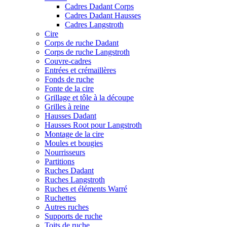
Cadres Dadant Corps
Cadres Dadant Hausses
Cadres Langstroth
Cire
Corps de ruche Dadant
Corps de ruche Langstroth
Couvre-cadres
Entrées et crémaillères
Fonds de ruche
Fonte de la cire
Grillage et tôle à la découpe
Grilles à reine
Hausses Dadant
Hausses Root pour Langstroth
Montage de la cire
Moules et bougies
Nourrisseurs
Partitions
Ruches Dadant
Ruches Langstroth
Ruches et éléments Warré
Ruchettes
Autres ruches
Supports de ruche
Toits de ruche