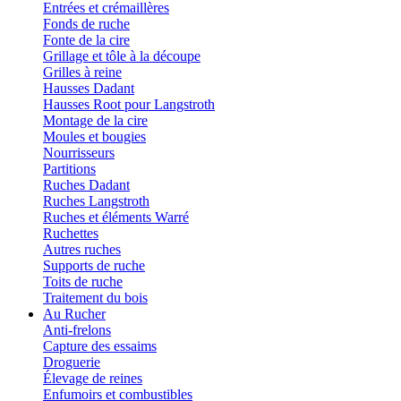
Entrées et crémaillères
Fonds de ruche
Fonte de la cire
Grillage et tôle à la découpe
Grilles à reine
Hausses Dadant
Hausses Root pour Langstroth
Montage de la cire
Moules et bougies
Nourrisseurs
Partitions
Ruches Dadant
Ruches Langstroth
Ruches et éléments Warré
Ruchettes
Autres ruches
Supports de ruche
Toits de ruche
Traitement du bois
Au Rucher
Anti-frelons
Capture des essaims
Droguerie
Élevage de reines
Enfumoirs et combustibles