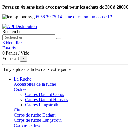
Payez en 4x sans frais avec paypal pour les achats de 30€ à 2000€
05 56 39 75 14
Une question, un conseil ?
Rechercher
S'identifier
Favoris
0
Panier
/
Vide
Your cart
×
Il n'y a plus d'articles dans votre panier
La Ruche
Accessoires de la ruche
Cadres
Cadres Dadant Corps
Cadres Dadant Hausses
Cadres Langstroth
Cire
Corps de ruche Dadant
Corps de ruche Langstroth
Couvre-cadres