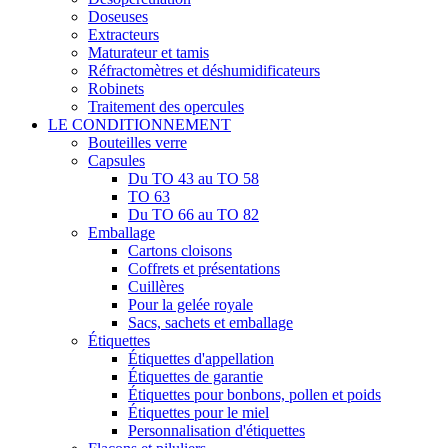
Doseuses
Extracteurs
Maturateur et tamis
Réfractomètres et déshumidificateurs
Robinets
Traitement des opercules
LE CONDITIONNEMENT
Bouteilles verre
Capsules
Du TO 43 au TO 58
TO 63
Du TO 66 au TO 82
Emballage
Cartons cloisons
Coffrets et présentations
Cuillères
Pour la gelée royale
Sacs, sachets et emballage
Étiquettes
Étiquettes d'appellation
Étiquettes de garantie
Étiquettes pour bonbons, pollen et poids
Étiquettes pour le miel
Personnalisation d'étiquettes