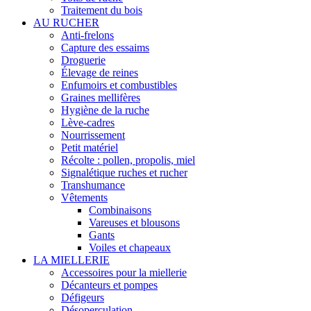
Traitement du bois
AU RUCHER
Anti-frelons
Capture des essaims
Droguerie
Élevage de reines
Enfumoirs et combustibles
Graines mellifères
Hygiène de la ruche
Lève-cadres
Nourrissement
Petit matériel
Récolte : pollen, propolis, miel
Signalétique ruches et rucher
Transhumance
Vêtements
Combinaisons
Vareuses et blousons
Gants
Voiles et chapeaux
LA MIELLERIE
Accessoires pour la miellerie
Décanteurs et pompes
Défigeurs
Désoperculation