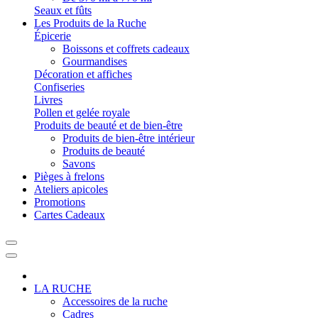
Seaux et fûts
Les Produits de la Ruche
Épicerie
Boissons et coffrets cadeaux
Gourmandises
Décoration et affiches
Confiseries
Livres
Pollen et gelée royale
Produits de beauté et de bien-être
Produits de bien-être intérieur
Produits de beauté
Savons
Pièges à frelons
Ateliers apicoles
Promotions
Cartes Cadeaux
LA RUCHE
Accessoires de la ruche
Cadres