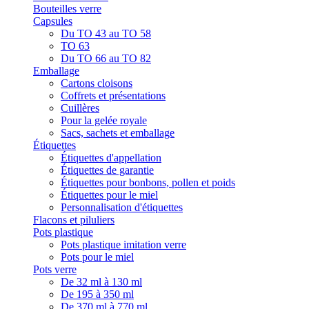
Bouteilles verre
Capsules
Du TO 43 au TO 58
TO 63
Du TO 66 au TO 82
Emballage
Cartons cloisons
Coffrets et présentations
Cuillères
Pour la gelée royale
Sacs, sachets et emballage
Étiquettes
Étiquettes d'appellation
Étiquettes de garantie
Étiquettes pour bonbons, pollen et poids
Étiquettes pour le miel
Personnalisation d'étiquettes
Flacons et piluliers
Pots plastique
Pots plastique imitation verre
Pots pour le miel
Pots verre
De 32 ml à 130 ml
De 195 à 350 ml
De 370 ml à 770 ml