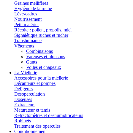
Graines mellifères
Hygiène de la ruche
Lève-cadres
Nourrissement
Petit matériel
Récolte : pollen, propolis, miel
Signalétique ruches et rucher
Transhumance
Vêtements
Combinaisons
Vareuses et blousons
Gants
Voiles et chapeaux
La Miellerie
Accessoires pour la miellerie
Décanteurs et pompes
Défigeurs
Désoperculation
Doseuses
Extracteurs
Maturateur et tamis
Réfractomètres et déshumidificateurs
Robinets
Traitement des opercules
Conditionnement