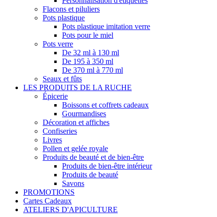
Personnalisation d'étiquettes
Flacons et piluliers
Pots plastique
Pots plastique imitation verre
Pots pour le miel
Pots verre
De 32 ml à 130 ml
De 195 à 350 ml
De 370 ml à 770 ml
Seaux et fûts
LES PRODUITS DE LA RUCHE
Épicerie
Boissons et coffrets cadeaux
Gourmandises
Décoration et affiches
Confiseries
Livres
Pollen et gelée royale
Produits de beauté et de bien-être
Produits de bien-être intérieur
Produits de beauté
Savons
PROMOTIONS
Cartes Cadeaux
ATELIERS D'APICULTURE