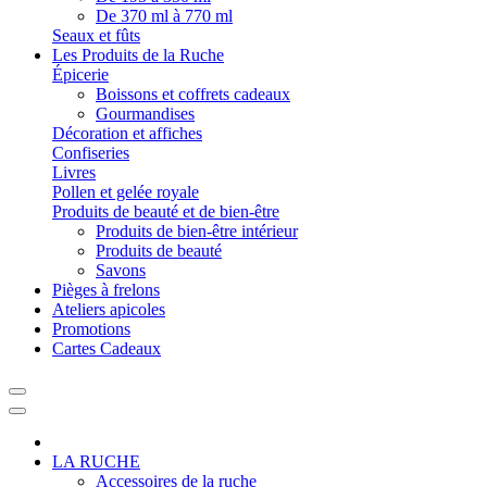
De 370 ml à 770 ml
Seaux et fûts
Les Produits de la Ruche
Épicerie
Boissons et coffrets cadeaux
Gourmandises
Décoration et affiches
Confiseries
Livres
Pollen et gelée royale
Produits de beauté et de bien-être
Produits de bien-être intérieur
Produits de beauté
Savons
Pièges à frelons
Ateliers apicoles
Promotions
Cartes Cadeaux
LA RUCHE
Accessoires de la ruche