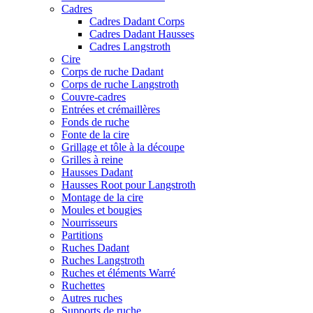
Cadres
Cadres Dadant Corps
Cadres Dadant Hausses
Cadres Langstroth
Cire
Corps de ruche Dadant
Corps de ruche Langstroth
Couvre-cadres
Entrées et crémaillères
Fonds de ruche
Fonte de la cire
Grillage et tôle à la découpe
Grilles à reine
Hausses Dadant
Hausses Root pour Langstroth
Montage de la cire
Moules et bougies
Nourrisseurs
Partitions
Ruches Dadant
Ruches Langstroth
Ruches et éléments Warré
Ruchettes
Autres ruches
Supports de ruche