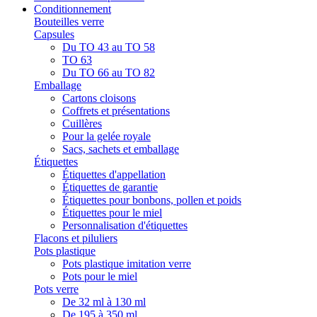
Conditionnement
Bouteilles verre
Capsules
Du TO 43 au TO 58
TO 63
Du TO 66 au TO 82
Emballage
Cartons cloisons
Coffrets et présentations
Cuillères
Pour la gelée royale
Sacs, sachets et emballage
Étiquettes
Étiquettes d'appellation
Étiquettes de garantie
Étiquettes pour bonbons, pollen et poids
Étiquettes pour le miel
Personnalisation d'étiquettes
Flacons et piluliers
Pots plastique
Pots plastique imitation verre
Pots pour le miel
Pots verre
De 32 ml à 130 ml
De 195 à 350 ml