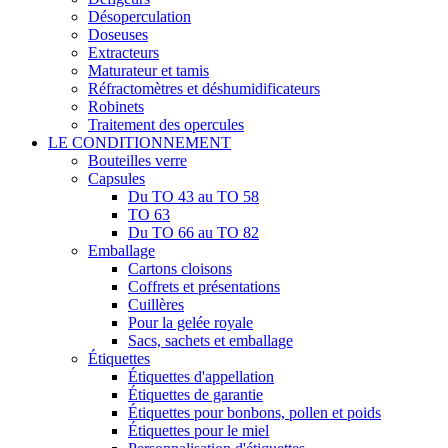
Désoperculation
Doseuses
Extracteurs
Maturateur et tamis
Réfractomètres et déshumidificateurs
Robinets
Traitement des opercules
LE CONDITIONNEMENT
Bouteilles verre
Capsules
Du TO 43 au TO 58
TO 63
Du TO 66 au TO 82
Emballage
Cartons cloisons
Coffrets et présentations
Cuillères
Pour la gelée royale
Sacs, sachets et emballage
Étiquettes
Étiquettes d'appellation
Étiquettes de garantie
Étiquettes pour bonbons, pollen et poids
Étiquettes pour le miel