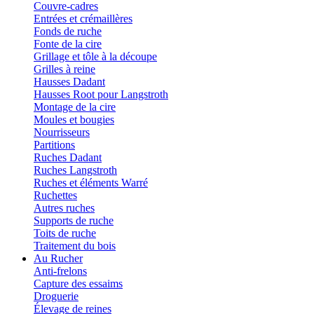
Couvre-cadres
Entrées et crémaillères
Fonds de ruche
Fonte de la cire
Grillage et tôle à la découpe
Grilles à reine
Hausses Dadant
Hausses Root pour Langstroth
Montage de la cire
Moules et bougies
Nourrisseurs
Partitions
Ruches Dadant
Ruches Langstroth
Ruches et éléments Warré
Ruchettes
Autres ruches
Supports de ruche
Toits de ruche
Traitement du bois
Au Rucher
Anti-frelons
Capture des essaims
Droguerie
Élevage de reines