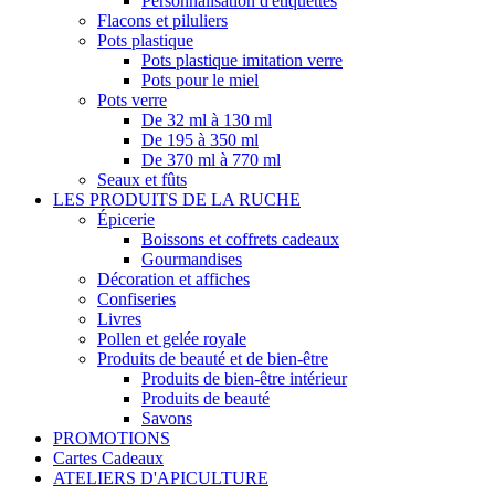
Personnalisation d'étiquettes
Flacons et piluliers
Pots plastique
Pots plastique imitation verre
Pots pour le miel
Pots verre
De 32 ml à 130 ml
De 195 à 350 ml
De 370 ml à 770 ml
Seaux et fûts
LES PRODUITS DE LA RUCHE
Épicerie
Boissons et coffrets cadeaux
Gourmandises
Décoration et affiches
Confiseries
Livres
Pollen et gelée royale
Produits de beauté et de bien-être
Produits de bien-être intérieur
Produits de beauté
Savons
PROMOTIONS
Cartes Cadeaux
ATELIERS D'APICULTURE