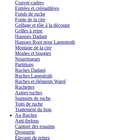
Couvre-cadres
Entrées et crémaillères
Fonds de ruche
Fonte de la cire
Grillage et tôle à la découpe
Grilles à reine
Hausses Dadant
Hausses Root pour Langstroth
Montage de la cire
Moules et bougies
Nourrisseurs
Partitions
Ruches Dadant
Ruches Langstroth
Ruches et éléments Warré
Ruchettes
Autres ruches
Supports de ruche
Toits de ruche
Traitement du bois
Au Rucher
Anti-frelons
Capture des essaims
Droguerie
Élevage de reines