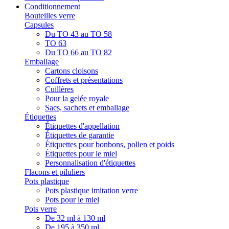
Conditionnement
Bouteilles verre
Capsules
Du TO 43 au TO 58
TO 63
Du TO 66 au TO 82
Emballage
Cartons cloisons
Coffrets et présentations
Cuillères
Pour la gelée royale
Sacs, sachets et emballage
Étiquettes
Étiquettes d'appellation
Étiquettes de garantie
Étiquettes pour bonbons, pollen et poids
Étiquettes pour le miel
Personnalisation d'étiquettes
Flacons et piluliers
Pots plastique
Pots plastique imitation verre
Pots pour le miel
Pots verre
De 32 ml à 130 ml
De 195 à 350 ml