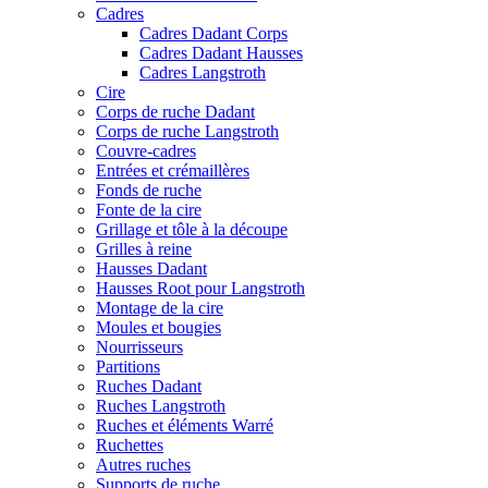
Cadres
Cadres Dadant Corps
Cadres Dadant Hausses
Cadres Langstroth
Cire
Corps de ruche Dadant
Corps de ruche Langstroth
Couvre-cadres
Entrées et crémaillères
Fonds de ruche
Fonte de la cire
Grillage et tôle à la découpe
Grilles à reine
Hausses Dadant
Hausses Root pour Langstroth
Montage de la cire
Moules et bougies
Nourrisseurs
Partitions
Ruches Dadant
Ruches Langstroth
Ruches et éléments Warré
Ruchettes
Autres ruches
Supports de ruche