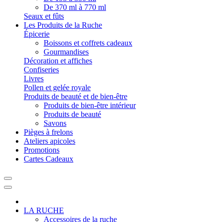
De 370 ml à 770 ml
Seaux et fûts
Les Produits de la Ruche
Épicerie
Boissons et coffrets cadeaux
Gourmandises
Décoration et affiches
Confiseries
Livres
Pollen et gelée royale
Produits de beauté et de bien-être
Produits de bien-être intérieur
Produits de beauté
Savons
Pièges à frelons
Ateliers apicoles
Promotions
Cartes Cadeaux
LA RUCHE
Accessoires de la ruche