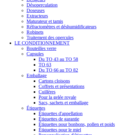
Désoperculation
Doseuses
Extracteurs
Maturateur et tamis
Réfractomètres et déshumidificateurs
Robinets
Traitement des opercules
LE CONDITIONNEMENT
Bouteilles verre
Capsules
Du TO 43 au TO 58
TO 63
Du TO 66 au TO 82
Emballage
Cartons cloisons
Coffrets et présentations
Cuillères
Pour la gelée royale
Sacs, sachets et emballage
Étiquettes
Étiquettes d'appellation
Étiquettes de garantie
Étiquettes pour bonbons, pollen et poids
Étiquettes pour le miel