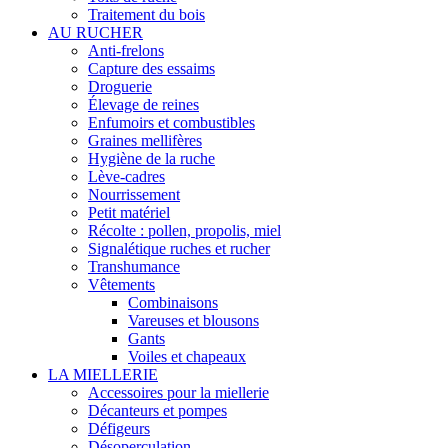
Traitement du bois
AU RUCHER
Anti-frelons
Capture des essaims
Droguerie
Élevage de reines
Enfumoirs et combustibles
Graines mellifères
Hygiène de la ruche
Lève-cadres
Nourrissement
Petit matériel
Récolte : pollen, propolis, miel
Signalétique ruches et rucher
Transhumance
Vêtements
Combinaisons
Vareuses et blousons
Gants
Voiles et chapeaux
LA MIELLERIE
Accessoires pour la miellerie
Décanteurs et pompes
Défigeurs
Désoperculation