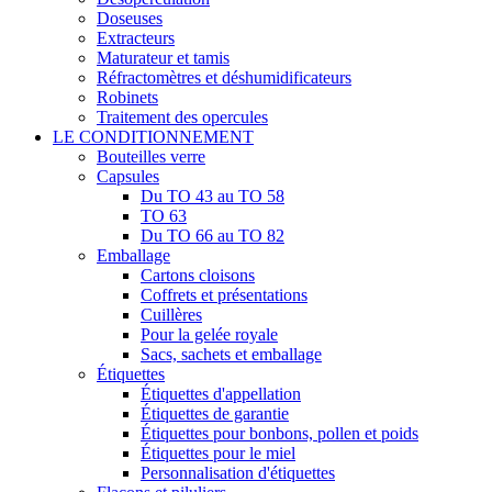
Doseuses
Extracteurs
Maturateur et tamis
Réfractomètres et déshumidificateurs
Robinets
Traitement des opercules
LE CONDITIONNEMENT
Bouteilles verre
Capsules
Du TO 43 au TO 58
TO 63
Du TO 66 au TO 82
Emballage
Cartons cloisons
Coffrets et présentations
Cuillères
Pour la gelée royale
Sacs, sachets et emballage
Étiquettes
Étiquettes d'appellation
Étiquettes de garantie
Étiquettes pour bonbons, pollen et poids
Étiquettes pour le miel
Personnalisation d'étiquettes