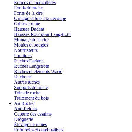
Entrées et crémaillères
Fonds de ruche
Fonte de la cire
Grillage et tôle à la découpe
Grilles à reine
Hausses Dadant
Hausses Root pour Langstroth
Montage de la cire
Moules et bougies
Nourrisseurs
Partitions
Ruches Dadant
Ruches Langstroth
Ruches et éléments Warré
Ruchettes
Autres ruches
Supports de ruche
Toits de ruche
Traitement du bois
Au Rucher
Anti-frelons
Capture des essaims
Droguerie
Élevage de reines
Enfumoirs et combustibles