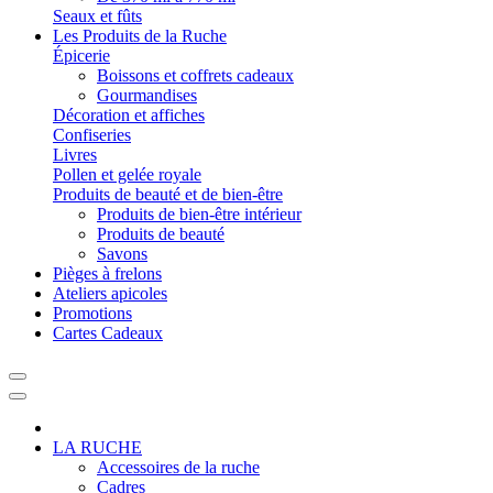
Seaux et fûts
Les Produits de la Ruche
Épicerie
Boissons et coffrets cadeaux
Gourmandises
Décoration et affiches
Confiseries
Livres
Pollen et gelée royale
Produits de beauté et de bien-être
Produits de bien-être intérieur
Produits de beauté
Savons
Pièges à frelons
Ateliers apicoles
Promotions
Cartes Cadeaux
LA RUCHE
Accessoires de la ruche
Cadres