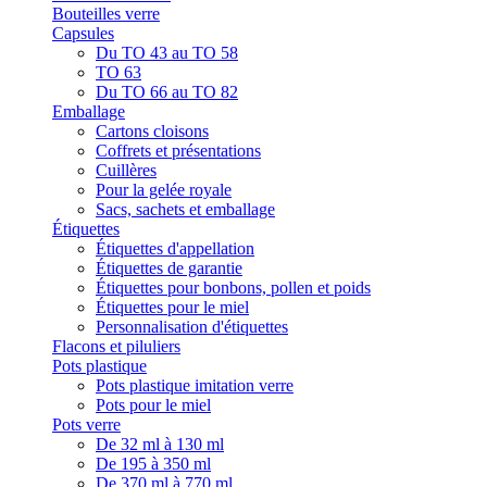
Bouteilles verre
Capsules
Du TO 43 au TO 58
TO 63
Du TO 66 au TO 82
Emballage
Cartons cloisons
Coffrets et présentations
Cuillères
Pour la gelée royale
Sacs, sachets et emballage
Étiquettes
Étiquettes d'appellation
Étiquettes de garantie
Étiquettes pour bonbons, pollen et poids
Étiquettes pour le miel
Personnalisation d'étiquettes
Flacons et piluliers
Pots plastique
Pots plastique imitation verre
Pots pour le miel
Pots verre
De 32 ml à 130 ml
De 195 à 350 ml
De 370 ml à 770 ml