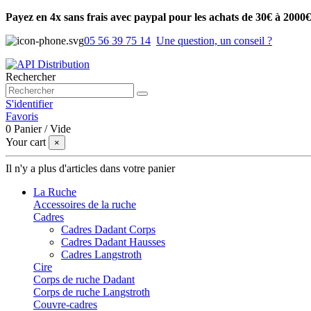
Payez en 4x sans frais avec paypal pour les achats de 30€ à 2000€
05 56 39 75 14
Une question, un conseil ?
Rechercher
S'identifier
Favoris
0
Panier
/
Vide
Your cart
×
Il n'y a plus d'articles dans votre panier
La Ruche
Accessoires de la ruche
Cadres
Cadres Dadant Corps
Cadres Dadant Hausses
Cadres Langstroth
Cire
Corps de ruche Dadant
Corps de ruche Langstroth
Couvre-cadres