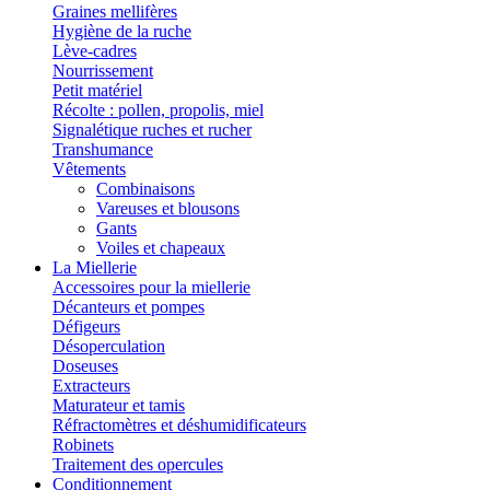
Graines mellifères
Hygiène de la ruche
Lève-cadres
Nourrissement
Petit matériel
Récolte : pollen, propolis, miel
Signalétique ruches et rucher
Transhumance
Vêtements
Combinaisons
Vareuses et blousons
Gants
Voiles et chapeaux
La Miellerie
Accessoires pour la miellerie
Décanteurs et pompes
Défigeurs
Désoperculation
Doseuses
Extracteurs
Maturateur et tamis
Réfractomètres et déshumidificateurs
Robinets
Traitement des opercules
Conditionnement