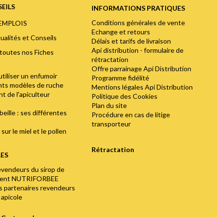
EILS
INFORMATIONS PRATIQUES
Conditions générales de vente
'EMPLOIS
Echange et retours
ualités et Conseils
Délais et tarifs de livraison
Api distribution - formulaire de
toutes nos Fiches
rétractation
Offre parrainage Api Distribution
utiliser un enfumoir
Programme fidélité
ents modèles de ruche
Mentions légales Api Distribution
t de l'apiculteur
Politique des Cookies
Plan du site
abeille : ses différentes
Procédure en cas de litige
transporteur
sur le miel et le pollen
Rétractation
LES
evendeurs du sirop de
ment NUTRIFORBEE
os partenaires revendeurs
 apicole