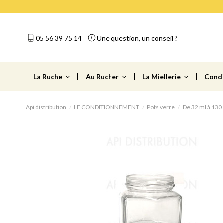
05 56 39 75 14
Une question, un conseil ?
La Ruche
Au Rucher
La Miellerie
Cond
Api distribution
LE CONDITIONNEMENT
Pots verre
De 32 ml à 130