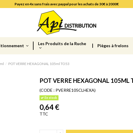
Payez en 4x sans frais avec paypal pour les achats de 30€ à 2000€
Les Produits de la Ruche
itionnement
Pièges à frelons
 ml
POT VERRE HEXAGONAL 105ml TO53
POT VERRE HEXAGONAL 105ML 
(CODE :
PVERRE105CLHEXA)
En stock
0,64 €
TTC