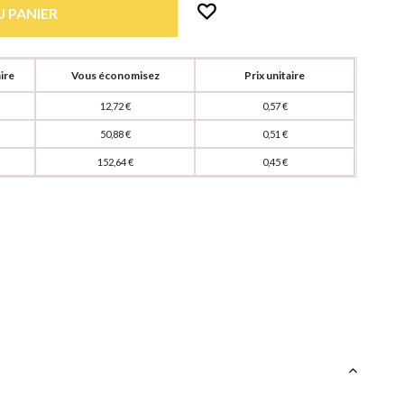
 PANIER
ire
Vous économisez
Prix unitaire
12,72 €
0,57 €
50,88 €
0,51 €
152,64 €
0,45 €