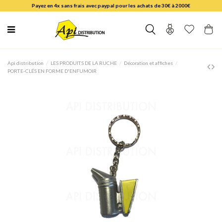
Payez en 4x sans frais avec paypal pour les achats de 30€ à 2000€
Api distribution
LES PRODUITS DE LA RUCHE
Décoration et affiches
PORTE-CLÉS EN FORME D'ENFUMOIR