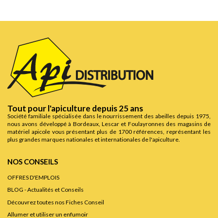
Tout pour l'apiculture depuis 25 ans
Société familiale spécialisée dans le nourrissement des abeilles depuis 1975,
nous avons développé à Bordeaux, Lescar et Foulayronnes des magasins de
matériel apicole vous présentant plus de 1700 références, représentant les
plus grandes marques nationales et internationales de l'apiculture.
NOS CONSEILS
OFFRES D'EMPLOIS
BLOG - Actualités et Conseils
Découvrez toutes nos Fiches Conseil
Allumer et utiliser un enfumoir