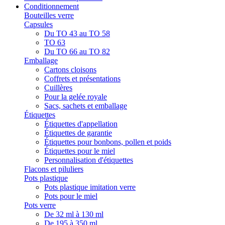
Conditionnement
Bouteilles verre
Capsules
Du TO 43 au TO 58
TO 63
Du TO 66 au TO 82
Emballage
Cartons cloisons
Coffrets et présentations
Cuillères
Pour la gelée royale
Sacs, sachets et emballage
Étiquettes
Étiquettes d'appellation
Étiquettes de garantie
Étiquettes pour bonbons, pollen et poids
Étiquettes pour le miel
Personnalisation d'étiquettes
Flacons et piluliers
Pots plastique
Pots plastique imitation verre
Pots pour le miel
Pots verre
De 32 ml à 130 ml
De 195 à 350 ml