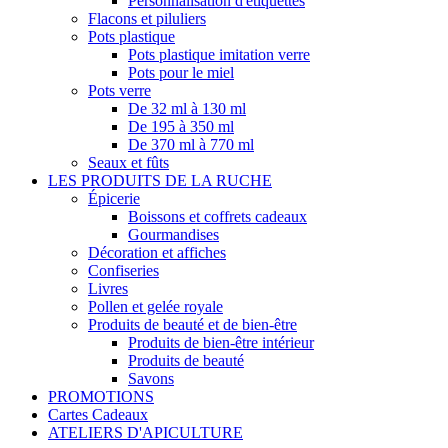
Personnalisation d'étiquettes
Flacons et piluliers
Pots plastique
Pots plastique imitation verre
Pots pour le miel
Pots verre
De 32 ml à 130 ml
De 195 à 350 ml
De 370 ml à 770 ml
Seaux et fûts
LES PRODUITS DE LA RUCHE
Épicerie
Boissons et coffrets cadeaux
Gourmandises
Décoration et affiches
Confiseries
Livres
Pollen et gelée royale
Produits de beauté et de bien-être
Produits de bien-être intérieur
Produits de beauté
Savons
PROMOTIONS
Cartes Cadeaux
ATELIERS D'APICULTURE