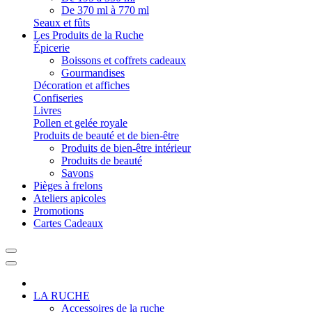
De 370 ml à 770 ml
Seaux et fûts
Les Produits de la Ruche
Épicerie
Boissons et coffrets cadeaux
Gourmandises
Décoration et affiches
Confiseries
Livres
Pollen et gelée royale
Produits de beauté et de bien-être
Produits de bien-être intérieur
Produits de beauté
Savons
Pièges à frelons
Ateliers apicoles
Promotions
Cartes Cadeaux
LA RUCHE
Accessoires de la ruche