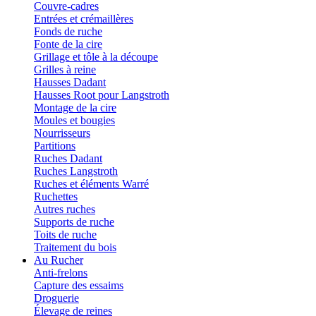
Couvre-cadres
Entrées et crémaillères
Fonds de ruche
Fonte de la cire
Grillage et tôle à la découpe
Grilles à reine
Hausses Dadant
Hausses Root pour Langstroth
Montage de la cire
Moules et bougies
Nourrisseurs
Partitions
Ruches Dadant
Ruches Langstroth
Ruches et éléments Warré
Ruchettes
Autres ruches
Supports de ruche
Toits de ruche
Traitement du bois
Au Rucher
Anti-frelons
Capture des essaims
Droguerie
Élevage de reines