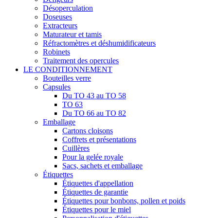
Désoperculation
Doseuses
Extracteurs
Maturateur et tamis
Réfractomètres et déshumidificateurs
Robinets
Traitement des opercules
LE CONDITIONNEMENT
Bouteilles verre
Capsules
Du TO 43 au TO 58
TO 63
Du TO 66 au TO 82
Emballage
Cartons cloisons
Coffrets et présentations
Cuillères
Pour la gelée royale
Sacs, sachets et emballage
Étiquettes
Étiquettes d'appellation
Étiquettes de garantie
Étiquettes pour bonbons, pollen et poids
Étiquettes pour le miel