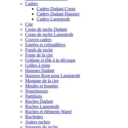
Cadres
Cadres Dadant Corps
Cadres Dadant Hausses
Cadres Langstroth
Cire
Corps de ruche Dadant
Corps de ruche Langstroth
Couvre-cadres
Entrées et crémaillères
Fonds de ruche
Fonte de la cire
Grillage et tôle à la découpe
Grilles à reine
Hausses Dadant
Hausses Root pour Langstroth
Montage de la cire
Moules et bougies
Nourrisseurs
Partitions
Ruches Dadant
Ruches Langstroth
Ruches et éléments Warré
Ruchettes
Autres ruches
Supports de ruche