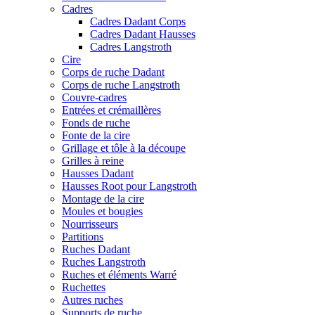
Cadres
Cadres Dadant Corps
Cadres Dadant Hausses
Cadres Langstroth
Cire
Corps de ruche Dadant
Corps de ruche Langstroth
Couvre-cadres
Entrées et crémaillères
Fonds de ruche
Fonte de la cire
Grillage et tôle à la découpe
Grilles à reine
Hausses Dadant
Hausses Root pour Langstroth
Montage de la cire
Moules et bougies
Nourrisseurs
Partitions
Ruches Dadant
Ruches Langstroth
Ruches et éléments Warré
Ruchettes
Autres ruches
Supports de ruche