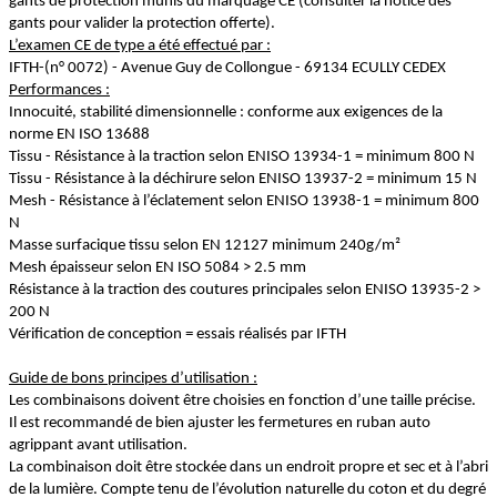
gants de protection munis du marquage CE (consulter la notice des
gants pour valider la protection offerte).
L’examen CE de type a été effectué par :
IFTH-(n° 0072) - Avenue Guy de Collongue - 69134 ECULLY CEDEX
Performances :
Innocuité, stabilité dimensionnelle : conforme aux exigences de la
norme EN ISO 13688
Tissu - Résistance à la traction selon ENISO 13934-1 = minimum 800 N
Tissu - Résistance à la déchirure selon ENISO 13937-2 = minimum 15 N
Mesh - Résistance à l’éclatement selon ENISO 13938-1 = minimum 800
N
Masse surfacique tissu selon EN 12127 minimum 240g/m²
Mesh épaisseur selon EN ISO 5084 > 2.5 mm
Résistance à la traction des coutures principales selon ENISO 13935-2 >
200 N
Vérification de conception = essais réalisés par IFTH
Guide de bons principes d’utilisation :
Les combinaisons doivent être choisies en fonction d’une taille précise.
Il est recommandé de bien ajuster les fermetures en ruban auto
agrippant avant utilisation.
La combinaison doit être stockée dans un endroit propre et sec et à l’abri
de la lumière. Compte tenu de l’évolution naturelle du coton et du degré