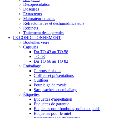
Désoperculation
Doseuses
Extracteurs
Maturateur et tamis
Réfractomètres et déshumidificateurs
Robinets
Traitement des opercules
LE CONDITIONNEMENT
Bouteilles verre
Capsules
Du TO 43 au TO 58
TO 63
Du TO 66 au TO 82
Emballage
Cartons cloisons
Coffrets et présentations
Cuillères
Pour la gelée royale
Sacs, sachets et emballage
Étiquettes
Étiquettes d'appellation
Étiquettes de garantie
Étiquettes pour bonbons, pollen et poids
Étiquettes pour le miel