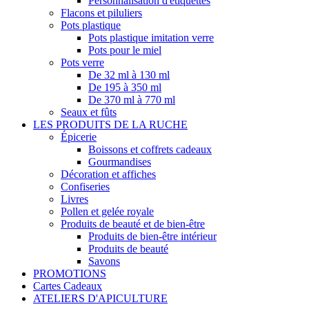
Personnalisation d'étiquettes
Flacons et piluliers
Pots plastique
Pots plastique imitation verre
Pots pour le miel
Pots verre
De 32 ml à 130 ml
De 195 à 350 ml
De 370 ml à 770 ml
Seaux et fûts
LES PRODUITS DE LA RUCHE
Épicerie
Boissons et coffrets cadeaux
Gourmandises
Décoration et affiches
Confiseries
Livres
Pollen et gelée royale
Produits de beauté et de bien-être
Produits de bien-être intérieur
Produits de beauté
Savons
PROMOTIONS
Cartes Cadeaux
ATELIERS D'APICULTURE