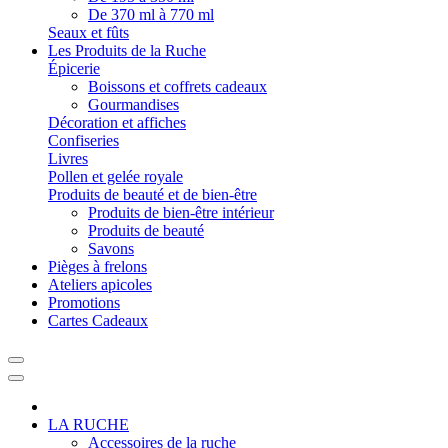
De 370 ml à 770 ml
Seaux et fûts
Les Produits de la Ruche
Épicerie
Boissons et coffrets cadeaux
Gourmandises
Décoration et affiches
Confiseries
Livres
Pollen et gelée royale
Produits de beauté et de bien-être
Produits de bien-être intérieur
Produits de beauté
Savons
Pièges à frelons
Ateliers apicoles
Promotions
Cartes Cadeaux
LA RUCHE
Accessoires de la ruche