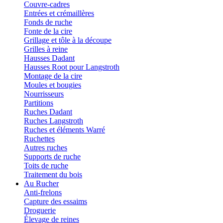
Couvre-cadres
Entrées et crémaillères
Fonds de ruche
Fonte de la cire
Grillage et tôle à la découpe
Grilles à reine
Hausses Dadant
Hausses Root pour Langstroth
Montage de la cire
Moules et bougies
Nourrisseurs
Partitions
Ruches Dadant
Ruches Langstroth
Ruches et éléments Warré
Ruchettes
Autres ruches
Supports de ruche
Toits de ruche
Traitement du bois
Au Rucher
Anti-frelons
Capture des essaims
Droguerie
Élevage de reines