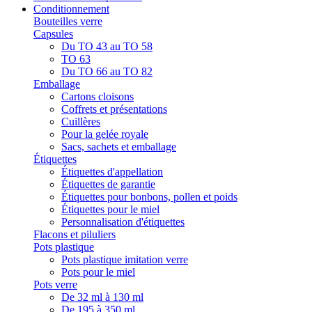
Conditionnement
Bouteilles verre
Capsules
Du TO 43 au TO 58
TO 63
Du TO 66 au TO 82
Emballage
Cartons cloisons
Coffrets et présentations
Cuillères
Pour la gelée royale
Sacs, sachets et emballage
Étiquettes
Étiquettes d'appellation
Étiquettes de garantie
Étiquettes pour bonbons, pollen et poids
Étiquettes pour le miel
Personnalisation d'étiquettes
Flacons et piluliers
Pots plastique
Pots plastique imitation verre
Pots pour le miel
Pots verre
De 32 ml à 130 ml
De 195 à 350 ml