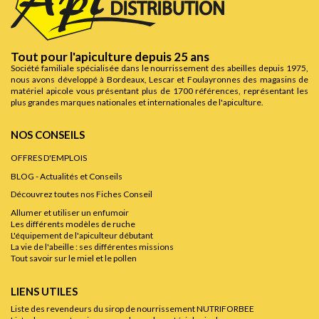
Tout pour l'apiculture depuis 25 ans
Société familiale spécialisée dans le nourrissement des abeilles depuis 1975,
nous avons développé à Bordeaux, Lescar et Foulayronnes des magasins de
matériel apicole vous présentant plus de 1700 références, représentant les
plus grandes marques nationales et internationales de l'apiculture.
NOS CONSEILS
OFFRES D'EMPLOIS
BLOG - Actualités et Conseils
Découvrez toutes nos Fiches Conseil
Allumer et utiliser un enfumoir
Les différents modèles de ruche
L'équipement de l'apiculteur débutant
La vie de l'abeille : ses différentes missions
Tout savoir sur le miel et le pollen
LIENS UTILES
Liste des revendeurs du sirop de nourrissement NUTRIFORBEE