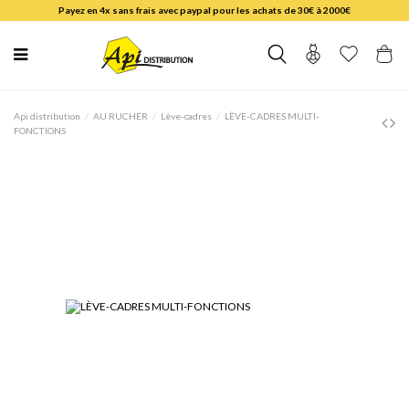
Payez en 4x sans frais avec paypal pour les achats de 30€ à 2000€
Api distribution
AU RUCHER
Lève-cadres
LÈVE-CADRES MULTI-
FONCTIONS