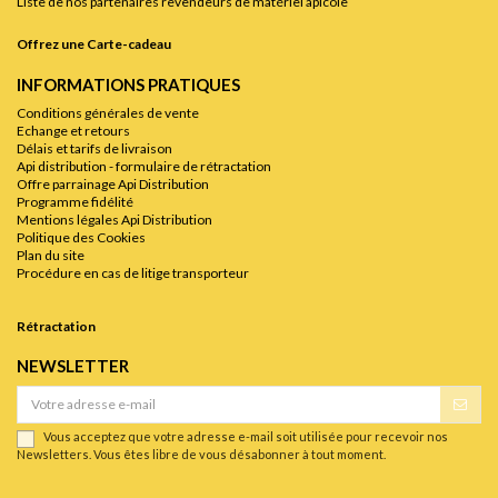
Liste de nos partenaires revendeurs de matériel apicole
Offrez une Carte-cadeau
INFORMATIONS PRATIQUES
Conditions générales de vente
Echange et retours
Délais et tarifs de livraison
Api distribution - formulaire de rétractation
Offre parrainage Api Distribution
Programme fidélité
Mentions légales Api Distribution
Politique des Cookies
Plan du site
Procédure en cas de litige transporteur
Rétractation
NEWSLETTER
Vous acceptez que votre adresse e-mail soit utilisée pour recevoir nos
Newsletters. Vous êtes libre de vous désabonner à tout moment.