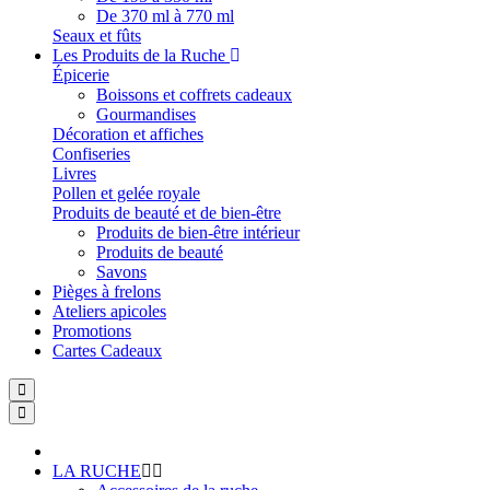
De 370 ml à 770 ml
Seaux et fûts
Les Produits de la Ruche
Épicerie
Boissons et coffrets cadeaux
Gourmandises
Décoration et affiches
Confiseries
Livres
Pollen et gelée royale
Produits de beauté et de bien-être
Produits de bien-être intérieur
Produits de beauté
Savons
Pièges à frelons
Ateliers apicoles
Promotions
Cartes Cadeaux
LA RUCHE