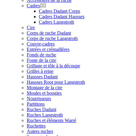
Accessoires de la ruche
Cadres
Cadres Dadant Corps
Cadres Dadant Hausses
Cadres Langstroth
Cire
Corps de ruche Dadant
Corps de ruche Langstroth
Couvre-cadres
Entrées et crémaillères
Fonds de ruche
Fonte de la cire
Grillage et tôle à la découpe
Grilles à reine
Hausses Dadant
Hausses Root pour Langstroth
Montage de la cire
Moules et bougies
Nourrisseurs
Partitions
Ruches Dadant
Ruches Langstroth
Ruches et éléments Warré
Ruchettes
Autres ruches