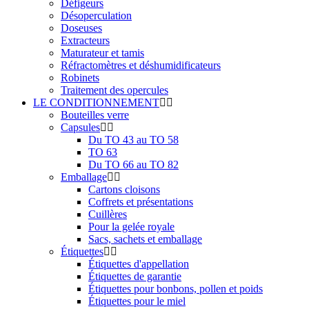
Défigeurs
Désoperculation
Doseuses
Extracteurs
Maturateur et tamis
Réfractomètres et déshumidificateurs
Robinets
Traitement des opercules
LE CONDITIONNEMENT
Bouteilles verre
Capsules
Du TO 43 au TO 58
TO 63
Du TO 66 au TO 82
Emballage
Cartons cloisons
Coffrets et présentations
Cuillères
Pour la gelée royale
Sacs, sachets et emballage
Étiquettes
Étiquettes d'appellation
Étiquettes de garantie
Étiquettes pour bonbons, pollen et poids
Étiquettes pour le miel