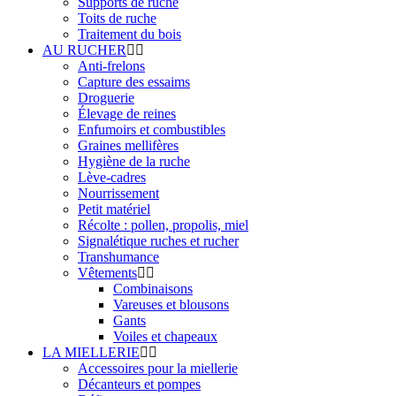
Supports de ruche
Toits de ruche
Traitement du bois
AU RUCHER
Anti-frelons
Capture des essaims
Droguerie
Élevage de reines
Enfumoirs et combustibles
Graines mellifères
Hygiène de la ruche
Lève-cadres
Nourrissement
Petit matériel
Récolte : pollen, propolis, miel
Signalétique ruches et rucher
Transhumance
Vêtements
Combinaisons
Vareuses et blousons
Gants
Voiles et chapeaux
LA MIELLERIE
Accessoires pour la miellerie
Décanteurs et pompes