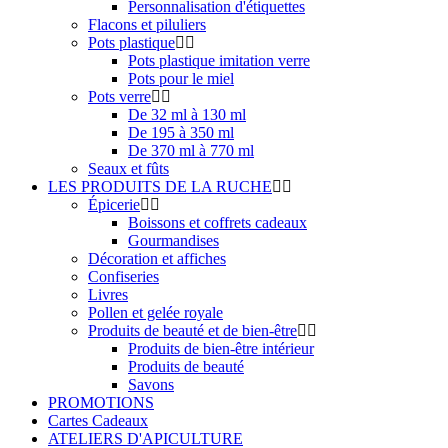
Personnalisation d'étiquettes
Flacons et piluliers
Pots plastique
Pots plastique imitation verre
Pots pour le miel
Pots verre
De 32 ml à 130 ml
De 195 à 350 ml
De 370 ml à 770 ml
Seaux et fûts
LES PRODUITS DE LA RUCHE
Épicerie
Boissons et coffrets cadeaux
Gourmandises
Décoration et affiches
Confiseries
Livres
Pollen et gelée royale
Produits de beauté et de bien-être
Produits de bien-être intérieur
Produits de beauté
Savons
PROMOTIONS
Cartes Cadeaux
ATELIERS D'APICULTURE