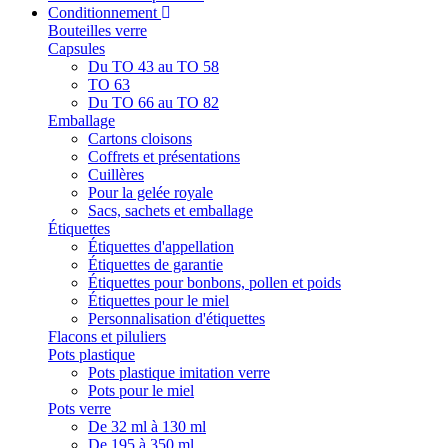
Conditionnement
Bouteilles verre
Capsules
Du TO 43 au TO 58
TO 63
Du TO 66 au TO 82
Emballage
Cartons cloisons
Coffrets et présentations
Cuillères
Pour la gelée royale
Sacs, sachets et emballage
Étiquettes
Étiquettes d'appellation
Étiquettes de garantie
Étiquettes pour bonbons, pollen et poids
Étiquettes pour le miel
Personnalisation d'étiquettes
Flacons et piluliers
Pots plastique
Pots plastique imitation verre
Pots pour le miel
Pots verre
De 32 ml à 130 ml
De 195 à 350 ml