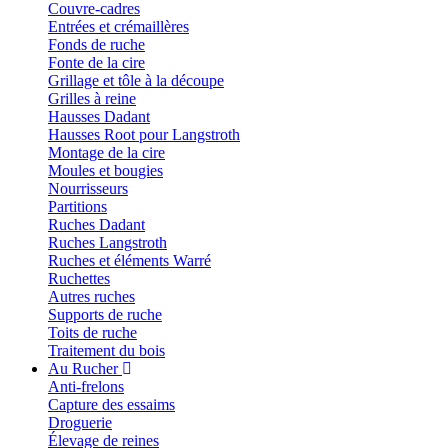
Couvre-cadres
Entrées et crémaillères
Fonds de ruche
Fonte de la cire
Grillage et tôle à la découpe
Grilles à reine
Hausses Dadant
Hausses Root pour Langstroth
Montage de la cire
Moules et bougies
Nourrisseurs
Partitions
Ruches Dadant
Ruches Langstroth
Ruches et éléments Warré
Ruchettes
Autres ruches
Supports de ruche
Toits de ruche
Traitement du bois
Au Rucher
Anti-frelons
Capture des essaims
Droguerie
Élevage de reines