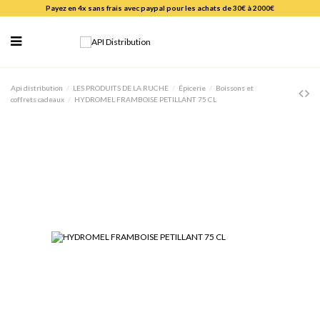
Payez en 4x sans frais avec paypal pour les achats de 30€ à 2000€
Api distribution
LES PRODUITS DE LA RUCHE
Épicerie
Boissons et
coffrets cadeaux
HYDROMEL FRAMBOISE PETILLANT 75 CL