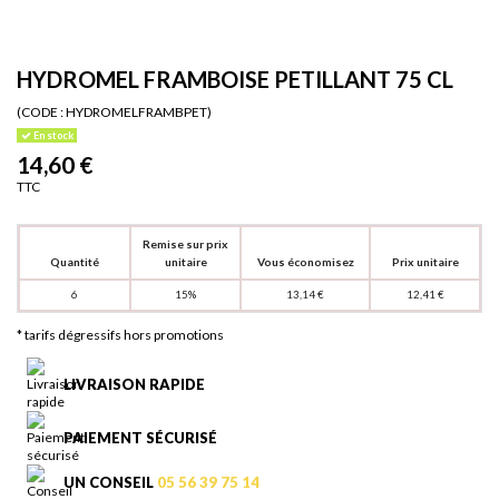
HYDROMEL FRAMBOISE PETILLANT 75 CL
(CODE :
HYDROMELFRAMBPET)
En stock
14,60 €
TTC
Remise sur prix
Quantité
unitaire
Vous économisez
Prix unitaire
6
15%
13,14 €
12,41 €
* tarifs dégressifs hors promotions
LIVRAISON RAPIDE
PAIEMENT SÉCURISÉ
UN CONSEIL
05 56 39 75 14