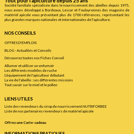
Tout pour l'apiculture depuis 25 ans
Société familiale spécialisée dans le nourrissement des abeilles depuis 1975,
nous avons développé à Bordeaux, Lescar et Foulayronnes des magasins de
matériel apicole vous présentant plus de 1700 références, représentant les
plus grandes marques nationales et internationales de l'apiculture.
NOS CONSEILS
OFFRES D'EMPLOIS
BLOG - Actualités et Conseils
Découvrez toutes nos Fiches Conseil
Allumer et utiliser un enfumoir
Les différents modèles de ruche
L'équipement de l'apiculteur débutant
La vie de l'abeille : ses différentes missions
Tout savoir sur le miel et le pollen
LIENS UTILES
Liste des revendeurs du sirop de nourrissement NUTRIFORBEE
Liste de nos partenaires revendeurs de matériel apicole
Offrez une Carte-cadeau
INFORMATIONS PRATIQUES