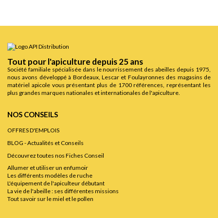
Tout pour l'apiculture depuis 25 ans
Société familiale spécialisée dans le nourrissement des abeilles depuis 1975,
nous avons développé à Bordeaux, Lescar et Foulayronnes des magasins de
matériel apicole vous présentant plus de 1700 références, représentant les
plus grandes marques nationales et internationales de l'apiculture.
NOS CONSEILS
OFFRES D'EMPLOIS
BLOG - Actualités et Conseils
Découvrez toutes nos Fiches Conseil
Allumer et utiliser un enfumoir
Les différents modèles de ruche
L'équipement de l'apiculteur débutant
La vie de l'abeille : ses différentes missions
Tout savoir sur le miel et le pollen