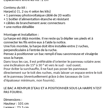
Espacement entre les fils : 2 cm
Contenu du kit :
Harpe(s) (1, 2 ou 4 selon les kits)
+ 1 panneau photovoltaïque câblé de 20 watts
+ 1 boitier d’alimentation étanche et résistant
+ câbles de branchement avec connecteurs
+ une notice détaillée
Montage et installation :
La harpe est déjà montée. Il ne reste qu’à déplier ses pieds et à
connecter les fils entre eux à l’aide la notice.
Une fois montée, la harpe doit être installée entre 2 ruches,
perpendiculaire à l’entrée de la ruche.
Pensez à positionner un bac rempli d’eau savonneuse et vinaigrée
sous la harpe.
Dans tous les cas, il est préférable d’orienter le panneau solaire avec
une inclinaison de 15° à 30 ° et vers le sud - sud ouest.
Pour éviter la surchauffe, il ne faut pas poser les panneaux
directement sur le toit des ruches, mais laisser un espace entre le toit
et le panneau (éventuellement grâce à des tasseaux de 1cm
d’épaisseur minimum, non fournis).
LE BAC A REMPLIR D’EAU ET A POSITIONNER SOUS LA HARPE N’EST
PAS FOURNI.
Dimensions :
Hauteur : 101 cm
Largeur : 73,5 cm