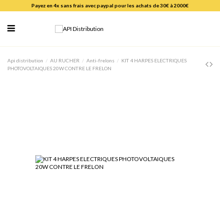
Payez en 4x sans frais avec paypal pour les achats de 30€ à 2000€
Api distribution
AU RUCHER
Anti-frelons
KIT 4 HARPES ELECTRIQUES
PHOTOVOLTAIQUES 20W CONTRE LE FRELON