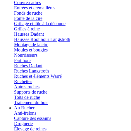
Couvre-cadres
Entrées et crémaillères
Fonds de ruche
Fonte de la cire
Grillage et tôle à la découpe
Grilles à reine
Hausses Dadant
Hausses Root pour Langstroth
Montage de la cire
Moules et bougies
Nourrisseurs
Partitions
Ruches Dadant
Ruches Langstroth
Ruches et éléments Warré
Ruchettes
Autres ruches
Supports de ruche
Toits de ruche
Traitement du bois
Au Rucher
Anti-frelons
Capture des essaims
Droguerie
Élevage de reines