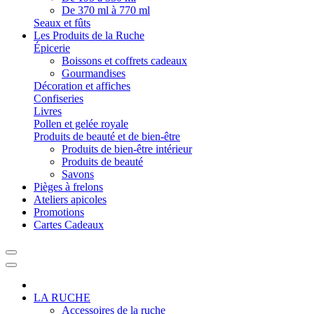
De 370 ml à 770 ml
Seaux et fûts
Les Produits de la Ruche
Épicerie
Boissons et coffrets cadeaux
Gourmandises
Décoration et affiches
Confiseries
Livres
Pollen et gelée royale
Produits de beauté et de bien-être
Produits de bien-être intérieur
Produits de beauté
Savons
Pièges à frelons
Ateliers apicoles
Promotions
Cartes Cadeaux
LA RUCHE
Accessoires de la ruche