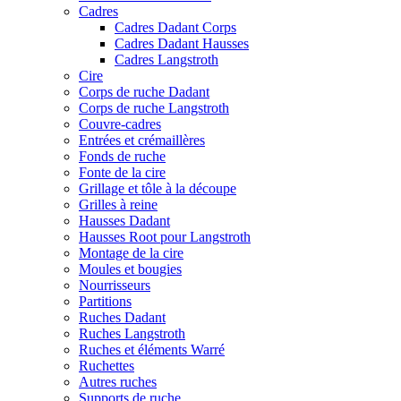
Cadres
Cadres Dadant Corps
Cadres Dadant Hausses
Cadres Langstroth
Cire
Corps de ruche Dadant
Corps de ruche Langstroth
Couvre-cadres
Entrées et crémaillères
Fonds de ruche
Fonte de la cire
Grillage et tôle à la découpe
Grilles à reine
Hausses Dadant
Hausses Root pour Langstroth
Montage de la cire
Moules et bougies
Nourrisseurs
Partitions
Ruches Dadant
Ruches Langstroth
Ruches et éléments Warré
Ruchettes
Autres ruches
Supports de ruche