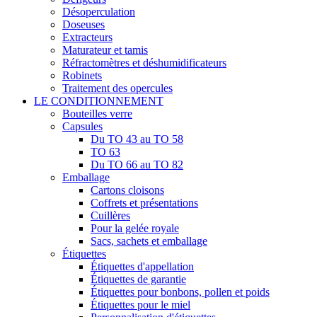
Désoperculation
Doseuses
Extracteurs
Maturateur et tamis
Réfractomètres et déshumidificateurs
Robinets
Traitement des opercules
LE CONDITIONNEMENT
Bouteilles verre
Capsules
Du TO 43 au TO 58
TO 63
Du TO 66 au TO 82
Emballage
Cartons cloisons
Coffrets et présentations
Cuillères
Pour la gelée royale
Sacs, sachets et emballage
Étiquettes
Étiquettes d'appellation
Étiquettes de garantie
Étiquettes pour bonbons, pollen et poids
Étiquettes pour le miel