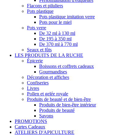
Personnalisation d'étiquettes
Flacons et piluliers
Pots plastique
Pots plastique imitation verre
Pots pour le miel
Pots verre
De 32 ml à 130 ml
De 195 à 350 ml
De 370 ml à 770 ml
Seaux et fûts
LES PRODUITS DE LA RUCHE
Épicerie
Boissons et coffrets cadeaux
Gourmandises
Décoration et affiches
Confiseries
Livres
Pollen et gelée royale
Produits de beauté et de bien-être
Produits de bien-être intérieur
Produits de beauté
Savons
PROMOTIONS
Cartes Cadeaux
ATELIERS D'APICULTURE