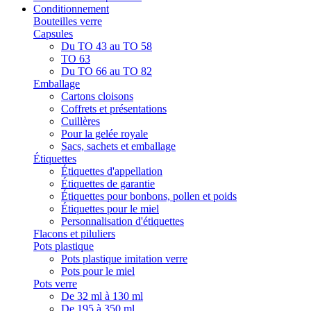
Conditionnement
Bouteilles verre
Capsules
Du TO 43 au TO 58
TO 63
Du TO 66 au TO 82
Emballage
Cartons cloisons
Coffrets et présentations
Cuillères
Pour la gelée royale
Sacs, sachets et emballage
Étiquettes
Étiquettes d'appellation
Étiquettes de garantie
Étiquettes pour bonbons, pollen et poids
Étiquettes pour le miel
Personnalisation d'étiquettes
Flacons et piluliers
Pots plastique
Pots plastique imitation verre
Pots pour le miel
Pots verre
De 32 ml à 130 ml
De 195 à 350 ml