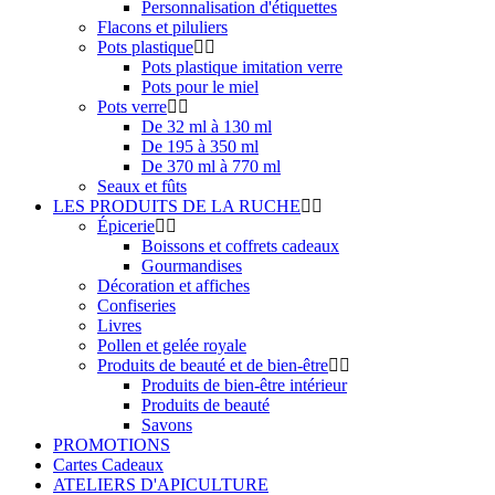
Personnalisation d'étiquettes
Flacons et piluliers
Pots plastique
Pots plastique imitation verre
Pots pour le miel
Pots verre
De 32 ml à 130 ml
De 195 à 350 ml
De 370 ml à 770 ml
Seaux et fûts
LES PRODUITS DE LA RUCHE
Épicerie
Boissons et coffrets cadeaux
Gourmandises
Décoration et affiches
Confiseries
Livres
Pollen et gelée royale
Produits de beauté et de bien-être
Produits de bien-être intérieur
Produits de beauté
Savons
PROMOTIONS
Cartes Cadeaux
ATELIERS D'APICULTURE