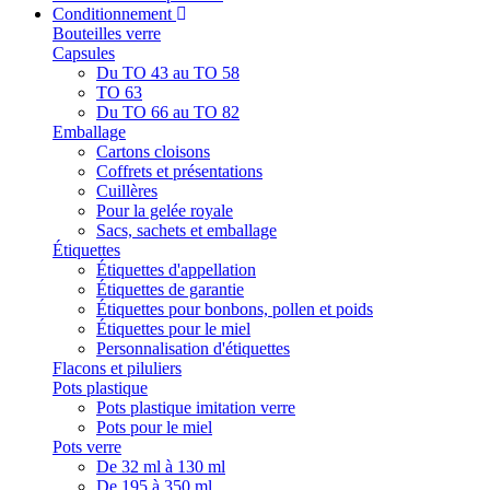
Conditionnement
Bouteilles verre
Capsules
Du TO 43 au TO 58
TO 63
Du TO 66 au TO 82
Emballage
Cartons cloisons
Coffrets et présentations
Cuillères
Pour la gelée royale
Sacs, sachets et emballage
Étiquettes
Étiquettes d'appellation
Étiquettes de garantie
Étiquettes pour bonbons, pollen et poids
Étiquettes pour le miel
Personnalisation d'étiquettes
Flacons et piluliers
Pots plastique
Pots plastique imitation verre
Pots pour le miel
Pots verre
De 32 ml à 130 ml
De 195 à 350 ml