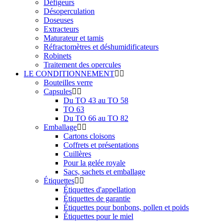
Défigeurs
Désoperculation
Doseuses
Extracteurs
Maturateur et tamis
Réfractomètres et déshumidificateurs
Robinets
Traitement des opercules
LE CONDITIONNEMENT
Bouteilles verre
Capsules
Du TO 43 au TO 58
TO 63
Du TO 66 au TO 82
Emballage
Cartons cloisons
Coffrets et présentations
Cuillères
Pour la gelée royale
Sacs, sachets et emballage
Étiquettes
Étiquettes d'appellation
Étiquettes de garantie
Étiquettes pour bonbons, pollen et poids
Étiquettes pour le miel