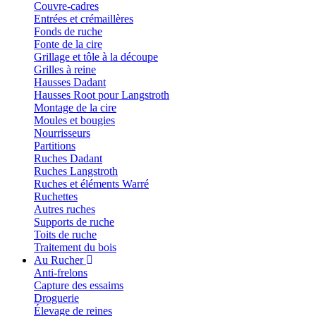
Couvre-cadres
Entrées et crémaillères
Fonds de ruche
Fonte de la cire
Grillage et tôle à la découpe
Grilles à reine
Hausses Dadant
Hausses Root pour Langstroth
Montage de la cire
Moules et bougies
Nourrisseurs
Partitions
Ruches Dadant
Ruches Langstroth
Ruches et éléments Warré
Ruchettes
Autres ruches
Supports de ruche
Toits de ruche
Traitement du bois
Au Rucher
Anti-frelons
Capture des essaims
Droguerie
Élevage de reines