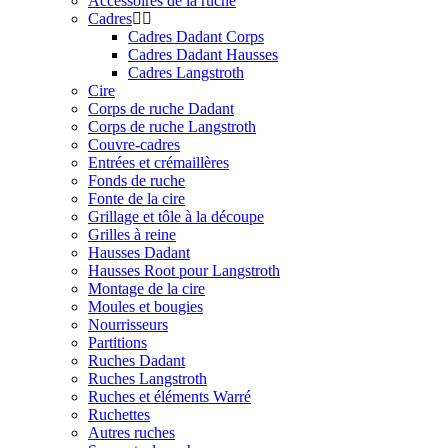
Accessoires de la ruche
Cadres
Cadres Dadant Corps
Cadres Dadant Hausses
Cadres Langstroth
Cire
Corps de ruche Dadant
Corps de ruche Langstroth
Couvre-cadres
Entrées et crémaillères
Fonds de ruche
Fonte de la cire
Grillage et tôle à la découpe
Grilles à reine
Hausses Dadant
Hausses Root pour Langstroth
Montage de la cire
Moules et bougies
Nourrisseurs
Partitions
Ruches Dadant
Ruches Langstroth
Ruches et éléments Warré
Ruchettes
Autres ruches