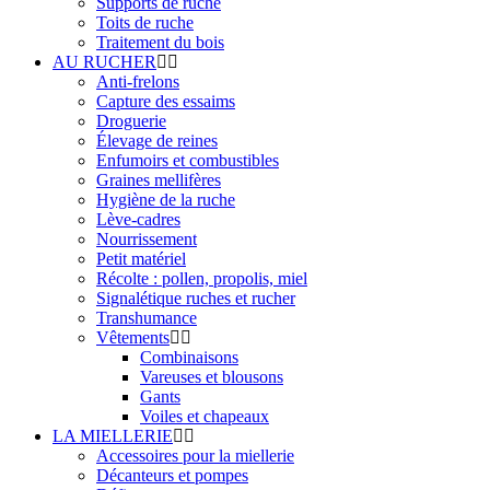
Supports de ruche
Toits de ruche
Traitement du bois
AU RUCHER
Anti-frelons
Capture des essaims
Droguerie
Élevage de reines
Enfumoirs et combustibles
Graines mellifères
Hygiène de la ruche
Lève-cadres
Nourrissement
Petit matériel
Récolte : pollen, propolis, miel
Signalétique ruches et rucher
Transhumance
Vêtements
Combinaisons
Vareuses et blousons
Gants
Voiles et chapeaux
LA MIELLERIE
Accessoires pour la miellerie
Décanteurs et pompes