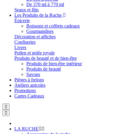
De 370 ml à 770 ml
Seaux et fûts
Les Produits de la Ruche
Épicerie
Boissons et coffrets cadeaux
Gourmandises
Décoration et affiches
Confiseries
Livres
Pollen et gelée royale
Produits de beauté et de bien-être
Produits de bien-être intérieur
Produits de beauté
Savons
Pièges à frelons
Ateliers apicoles
Promotions
Cartes Cadeaux
LA RUCHE