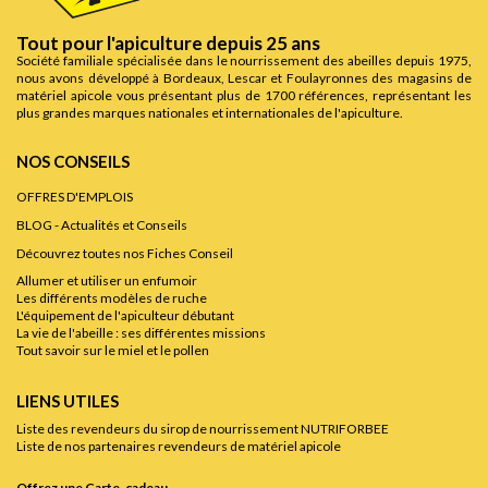
Tout pour l'apiculture depuis 25 ans
Société familiale spécialisée dans le nourrissement des abeilles depuis 1975,
nous avons développé à Bordeaux, Lescar et Foulayronnes des magasins de
matériel apicole vous présentant plus de 1700 références, représentant les
plus grandes marques nationales et internationales de l'apiculture.
NOS CONSEILS
OFFRES D'EMPLOIS
BLOG - Actualités et Conseils
Découvrez toutes nos Fiches Conseil
Allumer et utiliser un enfumoir
Les différents modèles de ruche
L'équipement de l'apiculteur débutant
La vie de l'abeille : ses différentes missions
Tout savoir sur le miel et le pollen
LIENS UTILES
Liste des revendeurs du sirop de nourrissement NUTRIFORBEE
Liste de nos partenaires revendeurs de matériel apicole
Offrez une Carte-cadeau