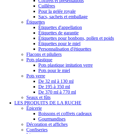
Coffrets et présentations
Cuillères
Pour la gelée royale
Sacs, sachets et emballage
Étiquettes
Étiquettes d'appellation
Étiquettes de garantie
Étiquettes pour bonbons, pollen et poids
Étiquettes pour le miel
Personnalisation d'étiquettes
Flacons et piluliers
Pots plastique
Pots plastique imitation verre
Pots pour le miel
Pots verre
De 32 ml à 130 ml
De 195 à 350 ml
De 370 ml à 770 ml
Seaux et fûts
LES PRODUITS DE LA RUCHE
Épicerie
Boissons et coffrets cadeaux
Gourmandises
Décoration et affiches
Confiseries