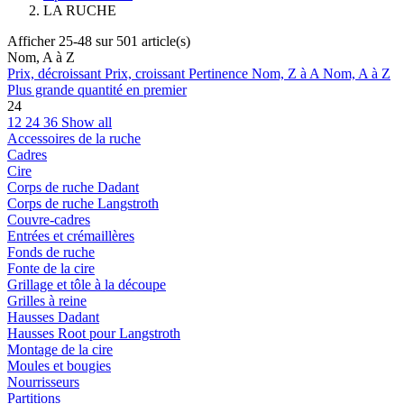
LA RUCHE
Afficher 25-48 sur 501 article(s)
Nom, A à Z
Prix, décroissant
Prix, croissant
Pertinence
Nom, Z à A
Nom, A à Z
Plus grande quantité en premier
24
12
24
36
Show all
Accessoires de la ruche
Cadres
Cire
Corps de ruche Dadant
Corps de ruche Langstroth
Couvre-cadres
Entrées et crémaillères
Fonds de ruche
Fonte de la cire
Grillage et tôle à la découpe
Grilles à reine
Hausses Dadant
Hausses Root pour Langstroth
Montage de la cire
Moules et bougies
Nourrisseurs
Partitions