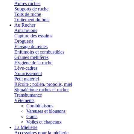
Autres ruches
Supports de ruche
Toits de ruche
Traitement du bois
Au Rucher
Anti-frelons
Capture des essaims
Droguerie
Élevage de reines
Enfumoirs et combustibles
Graines mellifères
Hygiène de la ruche
Lève-cadres
Nourrissement
Petit matériel
Récolte : pollen, propolis, miel
Signalétique ruches et rucher
Transhumance
Vêtements
Combinaisons
Vareuses et blousons
Gants
Voiles et chapeaux
La Miellerie
Accessoires pour la miellerie