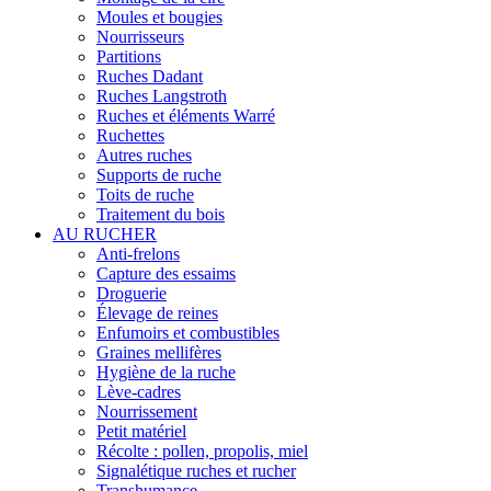
Moules et bougies
Nourrisseurs
Partitions
Ruches Dadant
Ruches Langstroth
Ruches et éléments Warré
Ruchettes
Autres ruches
Supports de ruche
Toits de ruche
Traitement du bois
AU RUCHER
Anti-frelons
Capture des essaims
Droguerie
Élevage de reines
Enfumoirs et combustibles
Graines mellifères
Hygiène de la ruche
Lève-cadres
Nourrissement
Petit matériel
Récolte : pollen, propolis, miel
Signalétique ruches et rucher
Transhumance