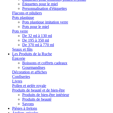
Étiquettes pour le miel
Personnalisation d'étiquettes
Flacons et piluliers
Pots plastique
Pots plastique imitation verre
Pots pour le miel
Pots verre
De 32 ml à 130 ml
De 195 à 350 ml
De 370 ml à 770 ml
Seaux et fûts
Les Produits de la Ruche
Épicerie
Boissons et coffrets cadeaux
Gourmandises
Décoration et affiches
Confiseries
Livres
Pollen et gelée royale
Produits de beauté et de bien-être
Produits de bien-être intérieur
Produits de beauté
Savons
Pièges à frelons
Ateliers apicoles