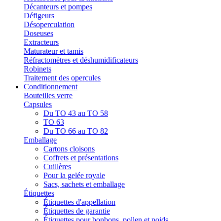
Décanteurs et pompes
Défigeurs
Désoperculation
Doseuses
Extracteurs
Maturateur et tamis
Réfractomètres et déshumidificateurs
Robinets
Traitement des opercules
Conditionnement
Bouteilles verre
Capsules
Du TO 43 au TO 58
TO 63
Du TO 66 au TO 82
Emballage
Cartons cloisons
Coffrets et présentations
Cuillères
Pour la gelée royale
Sacs, sachets et emballage
Étiquettes
Étiquettes d'appellation
Étiquettes de garantie
Étiquettes pour bonbons, pollen et poids