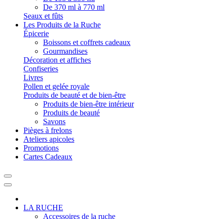
De 370 ml à 770 ml
Seaux et fûts
Les Produits de la Ruche
Épicerie
Boissons et coffrets cadeaux
Gourmandises
Décoration et affiches
Confiseries
Livres
Pollen et gelée royale
Produits de beauté et de bien-être
Produits de bien-être intérieur
Produits de beauté
Savons
Pièges à frelons
Ateliers apicoles
Promotions
Cartes Cadeaux
LA RUCHE
Accessoires de la ruche