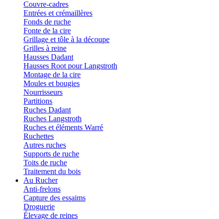
Couvre-cadres
Entrées et crémaillères
Fonds de ruche
Fonte de la cire
Grillage et tôle à la découpe
Grilles à reine
Hausses Dadant
Hausses Root pour Langstroth
Montage de la cire
Moules et bougies
Nourrisseurs
Partitions
Ruches Dadant
Ruches Langstroth
Ruches et éléments Warré
Ruchettes
Autres ruches
Supports de ruche
Toits de ruche
Traitement du bois
Au Rucher
Anti-frelons
Capture des essaims
Droguerie
Élevage de reines