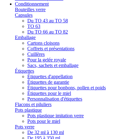
Conditionnement
Bouteilles verre
Capsules
Du TO 43 au TO 58
TO 63
Du TO 66 au TO 82
Emballage
Cartons cloisons
Coffrets et présentations
Cuillères
Pour la gelée royale
Sacs, sachets et emballage
Étiquettes
Étiquettes d'appellation
Étiquettes de garantie
Étiquettes pour bonbons, pollen et poids
Étiquettes pour le miel
Personnalisation d'étiquettes
Flacons et piluliers
Pots plastique
Pots plastique imitation verre
Pots pour le miel
Pots verre
De 32 ml à 130 ml
De 195 à 350 ml