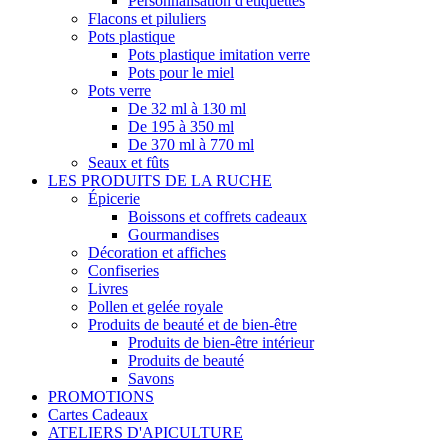
Personnalisation d'étiquettes
Flacons et piluliers
Pots plastique
Pots plastique imitation verre
Pots pour le miel
Pots verre
De 32 ml à 130 ml
De 195 à 350 ml
De 370 ml à 770 ml
Seaux et fûts
LES PRODUITS DE LA RUCHE
Épicerie
Boissons et coffrets cadeaux
Gourmandises
Décoration et affiches
Confiseries
Livres
Pollen et gelée royale
Produits de beauté et de bien-être
Produits de bien-être intérieur
Produits de beauté
Savons
PROMOTIONS
Cartes Cadeaux
ATELIERS D'APICULTURE