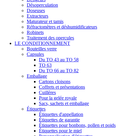
Désoperculation
Doseuses
Extracteurs
Maturateur et tamis
Réfractomètres et déshumidificateurs
Robinets
Traitement des opercules
LE CONDITIONNEMENT
Bouteilles verre
Capsules
Du TO 43 au TO 58
TO 63
Du TO 66 au TO 82
Emballage
Cartons cloisons
Coffrets et présentations
Cuillères
Pour la gelée royale
Sacs, sachets et emballage
Étiquettes
Étiquettes d'appellation
Étiquettes de garantie
Étiquettes pour bonbons, pollen et poids
Étiquettes pour le miel