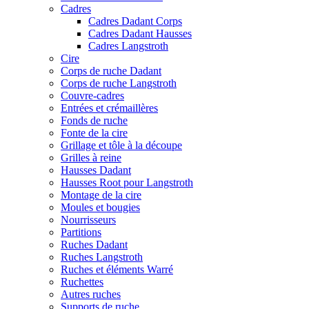
Cadres
Cadres Dadant Corps
Cadres Dadant Hausses
Cadres Langstroth
Cire
Corps de ruche Dadant
Corps de ruche Langstroth
Couvre-cadres
Entrées et crémaillères
Fonds de ruche
Fonte de la cire
Grillage et tôle à la découpe
Grilles à reine
Hausses Dadant
Hausses Root pour Langstroth
Montage de la cire
Moules et bougies
Nourrisseurs
Partitions
Ruches Dadant
Ruches Langstroth
Ruches et éléments Warré
Ruchettes
Autres ruches
Supports de ruche