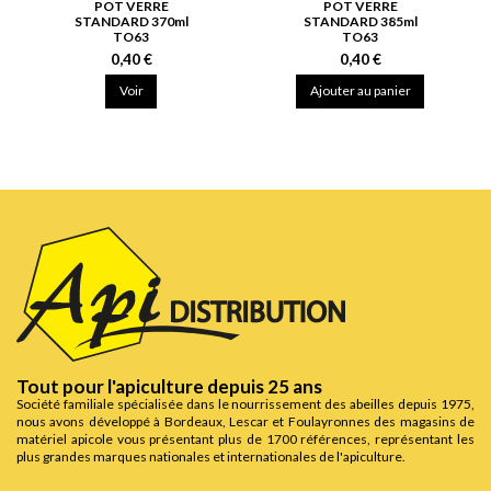
POT VERRE
POT VERRE
STANDARD 370ml
STANDARD 385ml
TO63
TO63
0,40 €
0,40 €
Voir
Ajouter au panier
Tout pour l'apiculture depuis 25 ans
Société familiale spécialisée dans le nourrissement des abeilles depuis 1975,
nous avons développé à Bordeaux, Lescar et Foulayronnes des magasins de
matériel apicole vous présentant plus de 1700 références, représentant les
plus grandes marques nationales et internationales de l'apiculture.