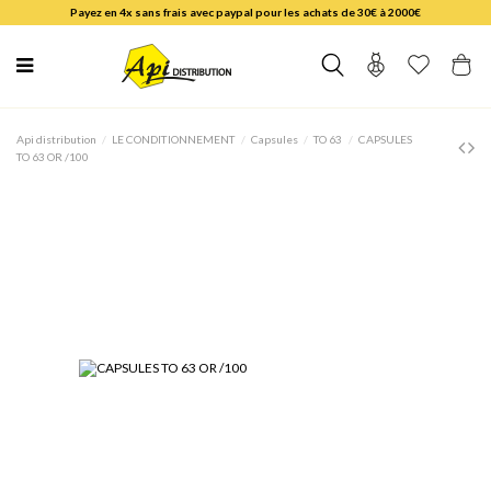
Payez en 4x sans frais avec paypal pour les achats de 30€ à 2000€
Api distribution
LE CONDITIONNEMENT
Capsules
TO 63
CAPSULES
TO 63 OR /100