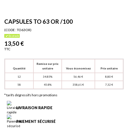
CAPSULES TO 63 OR /100
(CODE :
TO63OR)
En stock
13,50 €
TTC
Remise sur prix
Quantité
unitaire
Vous économisez
Prix unitaire
12
34.85%
56,46 €
8,80 €
58
45.8%
358,61 €
7,32 €
* tarifs dégressifs hors promotions
LIVRAISON RAPIDE
PAIEMENT SÉCURISÉ