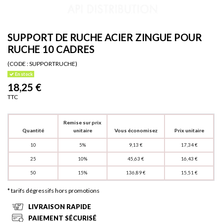
SUPPORT DE RUCHE ACIER ZINGUE POUR
RUCHE 10 CADRES
(CODE :
SUPPORTRUCHE)
En stock
18,25 €
TTC
Remise sur prix
Quantité
unitaire
Vous économisez
Prix unitaire
10
5%
9,13 €
17,34 €
25
10%
45,63 €
16,43 €
50
15%
136,89 €
15,51 €
* tarifs dégressifs hors promotions
LIVRAISON RAPIDE
PAIEMENT SÉCURISÉ