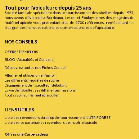
Tout pour l'apiculture depuis 25 ans
Société familiale spécialisée dans le nourrissement des abeilles depuis 1975,
nous avons développé à Bordeaux, Lescar et Foulayronnes des magasins de
matériel apicole vous présentant plus de 1700 références, représentant les
plus grandes marques nationales et internationales de l'apiculture.
NOS CONSEILS
OFFRES D'EMPLOIS
BLOG - Actualités et Conseils
Découvrez toutes nos Fiches Conseil
Allumer et utiliser un enfumoir
Les différents modèles de ruche
L'équipement de l'apiculteur débutant
La vie de l'abeille : ses différentes missions
Tout savoir sur le miel et le pollen
LIENS UTILES
Liste des revendeurs du sirop de nourrissement NUTRIFORBEE
Liste de nos partenaires revendeurs de matériel apicole
Offrez une Carte-cadeau