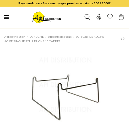
Payez en 4x sans frais avec paypal pour les achats de 30€ à 2000€
Api distribution
LA RUCHE
Supports de ruche
SUPPORT DE RUCHE
ACIER ZINGUE POUR RUCHE 10 CADRES