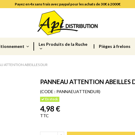
Payez en 4x sans frais avec paypal pour les achats de 30€ à 2000€
Les Produits de la Ruche
itionnement
Pièges à frelons
U ATTENTION ABEILLES DUR
PANNEAU ATTENTION ABEILLES 
(CODE :
PANNAEUATTENDUR)
En stock
4,98 €
TTC