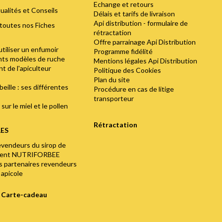
Echange et retours
ualités et Conseils
Délais et tarifs de livraison
Api distribution - formulaire de
toutes nos Fiches
rétractation
Offre parrainage Api Distribution
utiliser un enfumoir
Programme fidélité
ents modèles de ruche
Mentions légales Api Distribution
t de l'apiculteur
Politique des Cookies
Plan du site
abeille : ses différentes
Procédure en cas de litige
transporteur
sur le miel et le pollen
Rétractation
LES
evendeurs du sirop de
ment NUTRIFORBEE
os partenaires revendeurs
 apicole
e Carte-cadeau