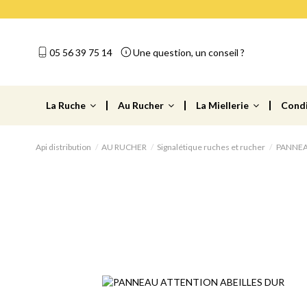
05 56 39 75 14
Une question, un conseil ?
La Ruche
Au Rucher
La Miellerie
Cond
Api distribution
AU RUCHER
Signalétique ruches et rucher
PANNEA