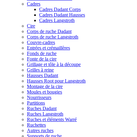
Cadres
Cadres Dadant Corps
Cadres Dadant Hausses
Cadres Langstroth
Cire
Corps de ruche Dadant
Corps de ruche Langstroth
Couvre-cadres
Entrées et crémaillères
Fonds de ruche
Fonte de la cire
Grillage et tôle à la découpe
Grilles à reine
Hausses Dadant
Hausses Root pour Langstroth
Montage de la cire
Moules et bougies
Nourrisseurs
Partitions
Ruches Dadant
Ruches Langstroth
Ruches et éléments Warré
Ruchettes
Autres ruches
Supports de ruche