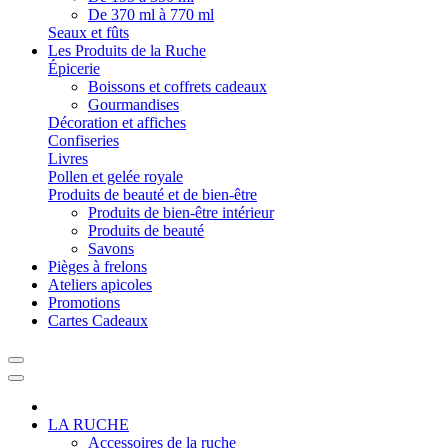
De 370 ml à 770 ml
Seaux et fûts
Les Produits de la Ruche
Épicerie
Boissons et coffrets cadeaux
Gourmandises
Décoration et affiches
Confiseries
Livres
Pollen et gelée royale
Produits de beauté et de bien-être
Produits de bien-être intérieur
Produits de beauté
Savons
Pièges à frelons
Ateliers apicoles
Promotions
Cartes Cadeaux
LA RUCHE
Accessoires de la ruche