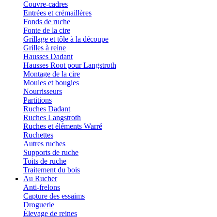
Couvre-cadres
Entrées et crémaillères
Fonds de ruche
Fonte de la cire
Grillage et tôle à la découpe
Grilles à reine
Hausses Dadant
Hausses Root pour Langstroth
Montage de la cire
Moules et bougies
Nourrisseurs
Partitions
Ruches Dadant
Ruches Langstroth
Ruches et éléments Warré
Ruchettes
Autres ruches
Supports de ruche
Toits de ruche
Traitement du bois
Au Rucher
Anti-frelons
Capture des essaims
Droguerie
Élevage de reines