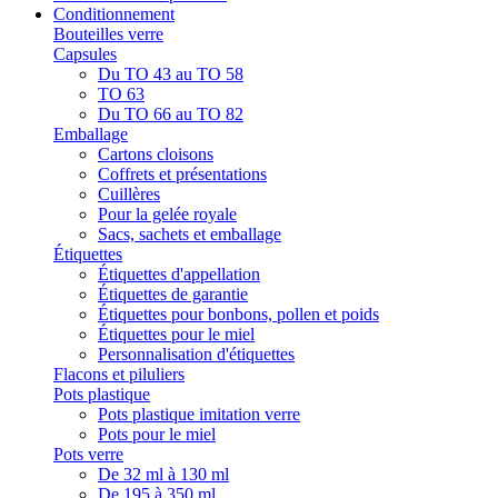
Conditionnement
Bouteilles verre
Capsules
Du TO 43 au TO 58
TO 63
Du TO 66 au TO 82
Emballage
Cartons cloisons
Coffrets et présentations
Cuillères
Pour la gelée royale
Sacs, sachets et emballage
Étiquettes
Étiquettes d'appellation
Étiquettes de garantie
Étiquettes pour bonbons, pollen et poids
Étiquettes pour le miel
Personnalisation d'étiquettes
Flacons et piluliers
Pots plastique
Pots plastique imitation verre
Pots pour le miel
Pots verre
De 32 ml à 130 ml
De 195 à 350 ml