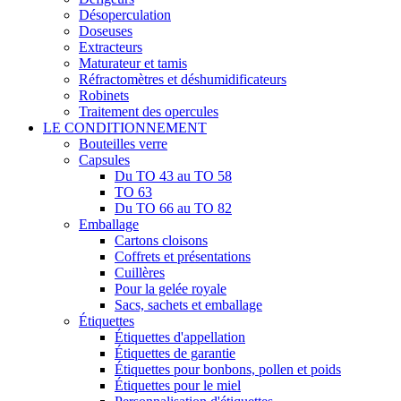
Désoperculation
Doseuses
Extracteurs
Maturateur et tamis
Réfractomètres et déshumidificateurs
Robinets
Traitement des opercules
LE CONDITIONNEMENT
Bouteilles verre
Capsules
Du TO 43 au TO 58
TO 63
Du TO 66 au TO 82
Emballage
Cartons cloisons
Coffrets et présentations
Cuillères
Pour la gelée royale
Sacs, sachets et emballage
Étiquettes
Étiquettes d'appellation
Étiquettes de garantie
Étiquettes pour bonbons, pollen et poids
Étiquettes pour le miel