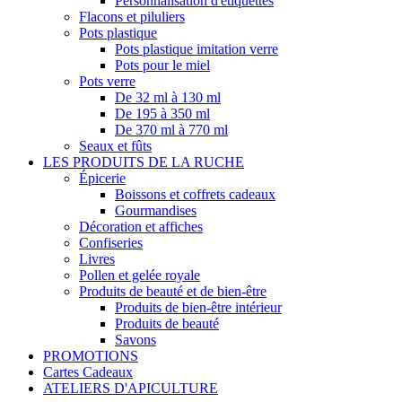
Personnalisation d'étiquettes
Flacons et piluliers
Pots plastique
Pots plastique imitation verre
Pots pour le miel
Pots verre
De 32 ml à 130 ml
De 195 à 350 ml
De 370 ml à 770 ml
Seaux et fûts
LES PRODUITS DE LA RUCHE
Épicerie
Boissons et coffrets cadeaux
Gourmandises
Décoration et affiches
Confiseries
Livres
Pollen et gelée royale
Produits de beauté et de bien-être
Produits de bien-être intérieur
Produits de beauté
Savons
PROMOTIONS
Cartes Cadeaux
ATELIERS D'APICULTURE