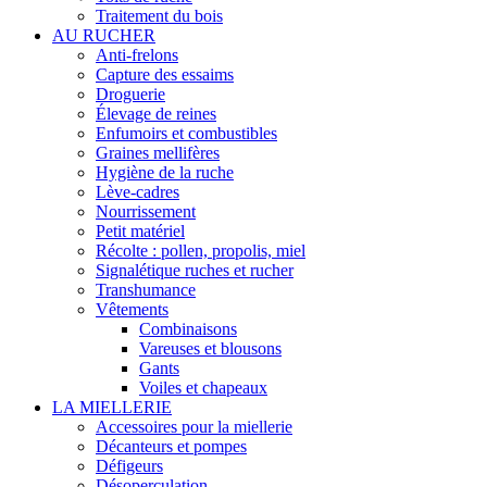
Traitement du bois
AU RUCHER
Anti-frelons
Capture des essaims
Droguerie
Élevage de reines
Enfumoirs et combustibles
Graines mellifères
Hygiène de la ruche
Lève-cadres
Nourrissement
Petit matériel
Récolte : pollen, propolis, miel
Signalétique ruches et rucher
Transhumance
Vêtements
Combinaisons
Vareuses et blousons
Gants
Voiles et chapeaux
LA MIELLERIE
Accessoires pour la miellerie
Décanteurs et pompes
Défigeurs
Désoperculation