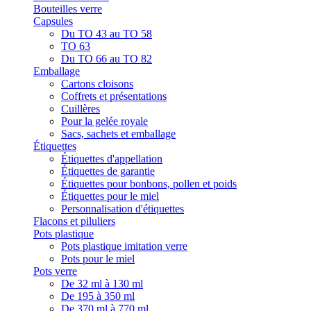
Bouteilles verre
Capsules
Du TO 43 au TO 58
TO 63
Du TO 66 au TO 82
Emballage
Cartons cloisons
Coffrets et présentations
Cuillères
Pour la gelée royale
Sacs, sachets et emballage
Étiquettes
Étiquettes d'appellation
Étiquettes de garantie
Étiquettes pour bonbons, pollen et poids
Étiquettes pour le miel
Personnalisation d'étiquettes
Flacons et piluliers
Pots plastique
Pots plastique imitation verre
Pots pour le miel
Pots verre
De 32 ml à 130 ml
De 195 à 350 ml
De 370 ml à 770 ml