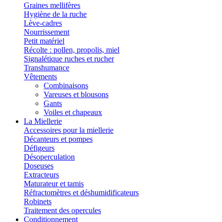
Graines mellifères
Hygiène de la ruche
Lève-cadres
Nourrissement
Petit matériel
Récolte : pollen, propolis, miel
Signalétique ruches et rucher
Transhumance
Vêtements
Combinaisons
Vareuses et blousons
Gants
Voiles et chapeaux
La Miellerie
Accessoires pour la miellerie
Décanteurs et pompes
Défigeurs
Désoperculation
Doseuses
Extracteurs
Maturateur et tamis
Réfractomètres et déshumidificateurs
Robinets
Traitement des opercules
Conditionnement