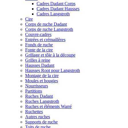
Cadres Dadant Corps
Cadres Dadant Hausses
Cadres Langstroth
Cire
Corps de ruche Dadant
Corps de ruche Langstroth
Couvre-cadres
Entrées et crémaillères
Fonds de ruche
Fonte de la cire
Grillage et tôle à la découpe
Grilles à reine
Hausses Dadant
Hausses Root pour Langstroth
Montage de la cire
Moules et bougies
Nourrisseurs
Partitions
Ruches Dadant
Ruches Langstroth
Ruches et éléments Warré
Ruchettes
Autres ruches
Supports de ruche
Toits de ruche