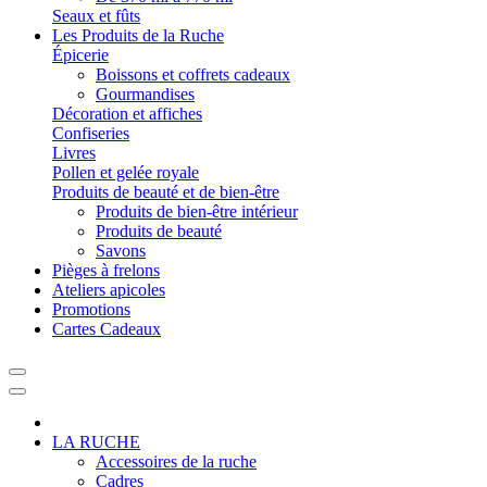
Seaux et fûts
Les Produits de la Ruche
Épicerie
Boissons et coffrets cadeaux
Gourmandises
Décoration et affiches
Confiseries
Livres
Pollen et gelée royale
Produits de beauté et de bien-être
Produits de bien-être intérieur
Produits de beauté
Savons
Pièges à frelons
Ateliers apicoles
Promotions
Cartes Cadeaux
LA RUCHE
Accessoires de la ruche
Cadres