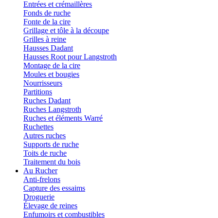
Entrées et crémaillères
Fonds de ruche
Fonte de la cire
Grillage et tôle à la découpe
Grilles à reine
Hausses Dadant
Hausses Root pour Langstroth
Montage de la cire
Moules et bougies
Nourrisseurs
Partitions
Ruches Dadant
Ruches Langstroth
Ruches et éléments Warré
Ruchettes
Autres ruches
Supports de ruche
Toits de ruche
Traitement du bois
Au Rucher
Anti-frelons
Capture des essaims
Droguerie
Élevage de reines
Enfumoirs et combustibles