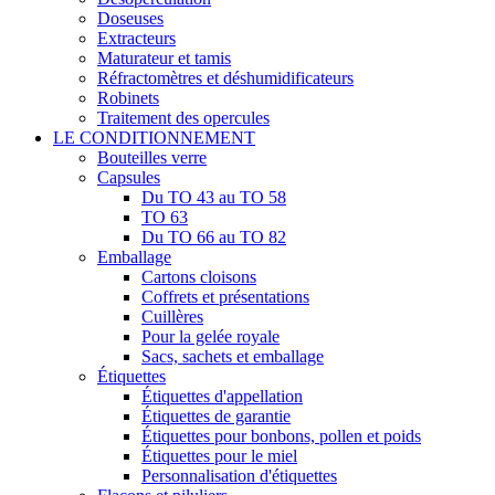
Doseuses
Extracteurs
Maturateur et tamis
Réfractomètres et déshumidificateurs
Robinets
Traitement des opercules
LE CONDITIONNEMENT
Bouteilles verre
Capsules
Du TO 43 au TO 58
TO 63
Du TO 66 au TO 82
Emballage
Cartons cloisons
Coffrets et présentations
Cuillères
Pour la gelée royale
Sacs, sachets et emballage
Étiquettes
Étiquettes d'appellation
Étiquettes de garantie
Étiquettes pour bonbons, pollen et poids
Étiquettes pour le miel
Personnalisation d'étiquettes