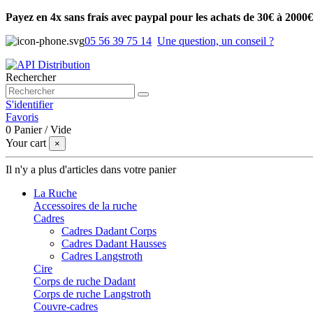
Payez en 4x sans frais avec paypal pour les achats de 30€ à 2000€
05 56 39 75 14
Une question, un conseil ?
Rechercher
S'identifier
Favoris
0
Panier
/
Vide
Your cart
×
Il n'y a plus d'articles dans votre panier
La Ruche
Accessoires de la ruche
Cadres
Cadres Dadant Corps
Cadres Dadant Hausses
Cadres Langstroth
Cire
Corps de ruche Dadant
Corps de ruche Langstroth
Couvre-cadres