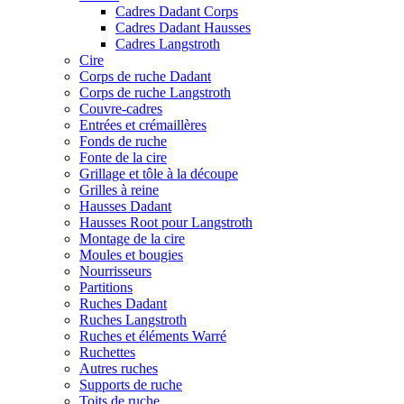
Cadres Dadant Corps
Cadres Dadant Hausses
Cadres Langstroth
Cire
Corps de ruche Dadant
Corps de ruche Langstroth
Couvre-cadres
Entrées et crémaillères
Fonds de ruche
Fonte de la cire
Grillage et tôle à la découpe
Grilles à reine
Hausses Dadant
Hausses Root pour Langstroth
Montage de la cire
Moules et bougies
Nourrisseurs
Partitions
Ruches Dadant
Ruches Langstroth
Ruches et éléments Warré
Ruchettes
Autres ruches
Supports de ruche
Toits de ruche