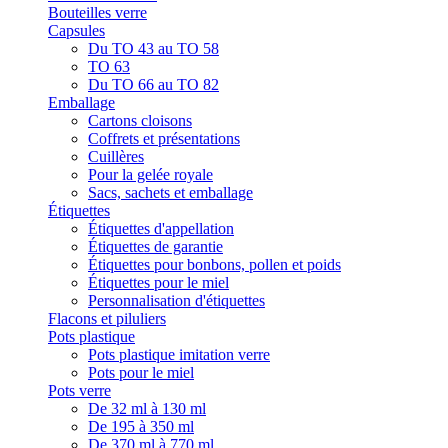
Bouteilles verre
Capsules
Du TO 43 au TO 58
TO 63
Du TO 66 au TO 82
Emballage
Cartons cloisons
Coffrets et présentations
Cuillères
Pour la gelée royale
Sacs, sachets et emballage
Étiquettes
Étiquettes d'appellation
Étiquettes de garantie
Étiquettes pour bonbons, pollen et poids
Étiquettes pour le miel
Personnalisation d'étiquettes
Flacons et piluliers
Pots plastique
Pots plastique imitation verre
Pots pour le miel
Pots verre
De 32 ml à 130 ml
De 195 à 350 ml
De 370 ml à 770 ml