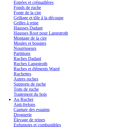
Entrées et crémaillères
Fonds de ruche
Fonte de la cire
Grillage et tôle à la découpe
Grilles à reine
Hausses Dadant
Hausses Root pour Langstroth
Montage de la cire
Moules et bougies
Nourrisseurs
Partitions
Ruches Dadant
Ruches Langstroth
Ruches et éléments Warré
Ruchettes
Autres ruches
Supports de ruche
Toits de ruche
Traitement du bois
Au Rucher
Anti-frelons
Capture des essaims
Droguerie
Élevage de reines
Enfumoirs et combustibles