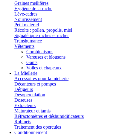
Graines mellifères
Hygiène de la ruche
Lève-cadres
Nourrissement
Petit matériel
Récolte : pollen, propolis, miel
Signalétique ruches et rucher
Transhumance
Vêtements
Combinaisons
Vareuses et blousons
Gants
Voiles et chapeaux
La Miellerie
Accessoires pour la miellerie
Décanteurs et pompes
Défigeurs
Désoperculation
Doseuses
Extracteurs
Maturateur et tamis
Réfractomètres et déshumidificateurs
Robinets
Traitement des opercules
Conditionnement