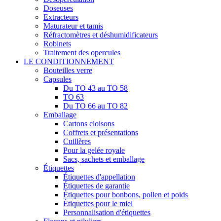
Doseuses
Extracteurs
Maturateur et tamis
Réfractomètres et déshumidificateurs
Robinets
Traitement des opercules
LE CONDITIONNEMENT
Bouteilles verre
Capsules
Du TO 43 au TO 58
TO 63
Du TO 66 au TO 82
Emballage
Cartons cloisons
Coffrets et présentations
Cuillères
Pour la gelée royale
Sacs, sachets et emballage
Étiquettes
Étiquettes d'appellation
Étiquettes de garantie
Étiquettes pour bonbons, pollen et poids
Étiquettes pour le miel
Personnalisation d'étiquettes