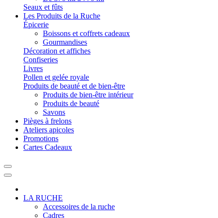
Seaux et fûts
Les Produits de la Ruche
Épicerie
Boissons et coffrets cadeaux
Gourmandises
Décoration et affiches
Confiseries
Livres
Pollen et gelée royale
Produits de beauté et de bien-être
Produits de bien-être intérieur
Produits de beauté
Savons
Pièges à frelons
Ateliers apicoles
Promotions
Cartes Cadeaux
LA RUCHE
Accessoires de la ruche
Cadres