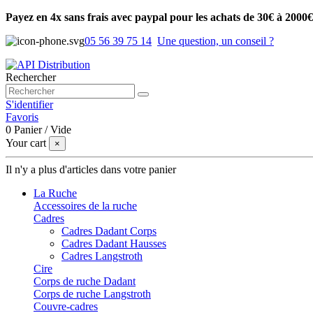
Payez en 4x sans frais avec paypal pour les achats de 30€ à 2000€
05 56 39 75 14
Une question, un conseil ?
Rechercher
S'identifier
Favoris
0
Panier
/
Vide
Your cart
×
Il n'y a plus d'articles dans votre panier
La Ruche
Accessoires de la ruche
Cadres
Cadres Dadant Corps
Cadres Dadant Hausses
Cadres Langstroth
Cire
Corps de ruche Dadant
Corps de ruche Langstroth
Couvre-cadres