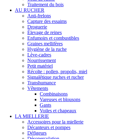
Traitement du bois
AU RUCHER
Anti-frelons
Capture des essaims
Droguerie
Élevage de reines
Enfumoirs et combustibles
Graines mellifères
Hygiène de la ruche
Lève-cadres
Nourrissement
Petit matériel
Récolte : pollen, propolis, miel
Signalétique ruches et rucher
Transhumance
Vêtements
Combinaisons
Vareuses et blousons
Gants
Voiles et chapeaux
LA MIELLERIE
Accessoires pour la miellerie
Décanteurs et pompes
Défigeurs
Désoperculation