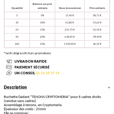
Remise sur prix
Quantité
unitaire
Vous économisez
Prix unitaire
5
5%
15,45 €
58,71 €
10
10%
61,80 €
55,62 €
25
15%
231,75 €
52,53 €
50
20%
618,00 €
49,44 €
100
25%
1 545,00 €
46,35 €
* tarifs dégressifs hors promotions
LIVRAISON RAPIDE
PAIEMENT SÉCURISÉ
UN CONSEIL
05 56 39 75 14
Description
Ruchette Dadant "TENONS CRYPTOMERIA" pour 6 cadres droits
(vendue sans cadres)
Assemblage à tenons, en Cryptomeria
Épaisseur des cotés : 25mm
Elle se compose :