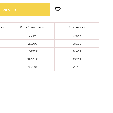
 PANIER
ire
Vous économisez
Prix unitaire
7,25 €
27,55 €
29,00 €
26,10 €
108,77 €
24,65 €
290,04 €
23,20 €
725,10 €
21,75 €