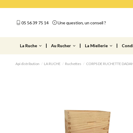
05 56 39 75 14
Une question, un conseil ?
La Ruche
Au Rucher
La Miellerie
Cond
Api distribution
LA RUCHE
Ruchettes
CORPS DE RUCHETTE DADAN