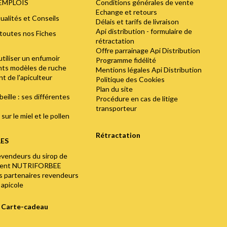
Conditions générales de vente
'EMPLOIS
Echange et retours
ualités et Conseils
Délais et tarifs de livraison
Api distribution - formulaire de
toutes nos Fiches
rétractation
Offre parrainage Api Distribution
utiliser un enfumoir
Programme fidélité
ents modèles de ruche
Mentions légales Api Distribution
t de l'apiculteur
Politique des Cookies
Plan du site
abeille : ses différentes
Procédure en cas de litige
transporteur
sur le miel et le pollen
Rétractation
LES
evendeurs du sirop de
ment NUTRIFORBEE
os partenaires revendeurs
 apicole
e Carte-cadeau