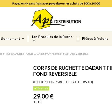
Payez en 4x sans frais avec paypal pour les achats de 30€ à 2000€
Les Produits de la Ruche
itionnement
Pièges à frelons
T FIRST 6 CADRES POUR CADRES HOFFMANN FOND REVERSIBLE
CORPS DE RUCHETTE DADANT F
FOND REVERSIBLE
(CODE :
CORPSRUCHET6DTFIRSTH)
En stock
29,00 €
TTC