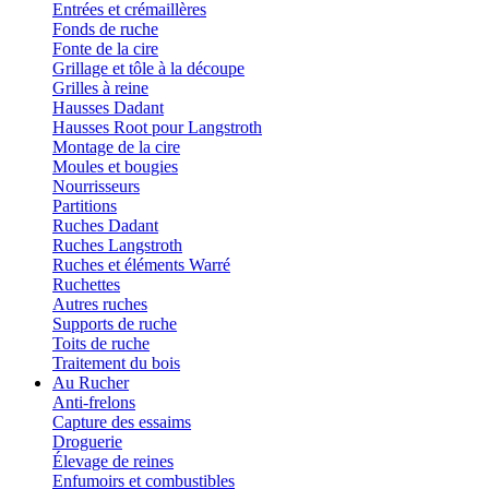
Entrées et crémaillères
Fonds de ruche
Fonte de la cire
Grillage et tôle à la découpe
Grilles à reine
Hausses Dadant
Hausses Root pour Langstroth
Montage de la cire
Moules et bougies
Nourrisseurs
Partitions
Ruches Dadant
Ruches Langstroth
Ruches et éléments Warré
Ruchettes
Autres ruches
Supports de ruche
Toits de ruche
Traitement du bois
Au Rucher
Anti-frelons
Capture des essaims
Droguerie
Élevage de reines
Enfumoirs et combustibles