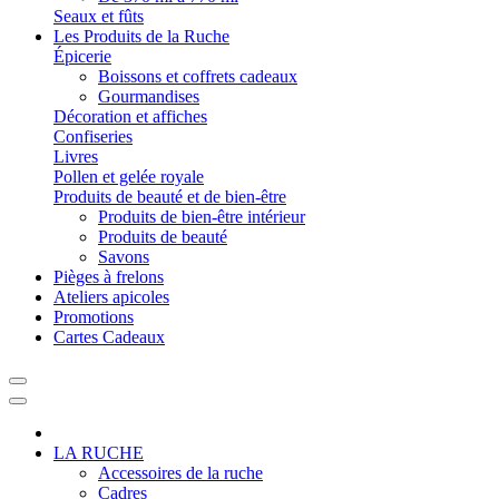
Seaux et fûts
Les Produits de la Ruche
Épicerie
Boissons et coffrets cadeaux
Gourmandises
Décoration et affiches
Confiseries
Livres
Pollen et gelée royale
Produits de beauté et de bien-être
Produits de bien-être intérieur
Produits de beauté
Savons
Pièges à frelons
Ateliers apicoles
Promotions
Cartes Cadeaux
LA RUCHE
Accessoires de la ruche
Cadres