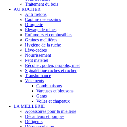
Traitement du bois
AU RUCHER
Anti-frelons
Capture des essaims
Droguerie
Élevage de reines
Enfumoirs et combustibles
Graines mellifères
Hygiène de la ruche
Lève-cadres
Nourrissement
Petit matériel
Récolte : pollen, propolis, miel
Signalétique ruches et rucher
Transhumance
Vêtements
Combinaisons
Vareuses et blousons
Gants
Voiles et chapeaux
LA MIELLERIE
Accessoires pour la miellerie
Décanteurs et pompes
Défigeurs
Désoperculation