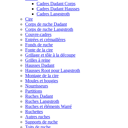
Cadres Dadant Corps
Cadres Dadant Hausses
Cadres Langstroth
Cire
Corps de ruche Dadant
Corps de ruche Langstroth
Couvre-cadres
Entrées et crémaillères
Fonds de ruche
Fonte de la cire
Grillage et tôle à la découpe
Grilles à reine
Hausses Dadant
Hausses Root pour Langstroth
Montage de la cire
Moules et bougies
Nourrisseurs
Partitions
Ruches Dadant
Ruches Langstroth
Ruches et éléments Warré
Ruchettes
Autres ruches
Supports de ruche
Toits de ruche