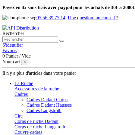
Payez en 4x sans frais avec paypal pour les achats de 30€ à 2000€
05 56 39 75 14
Une question, un conseil ?
Rechercher
S'identifier
Favoris
0
Panier
/
Vide
Your cart
×
Il n'y a plus d'articles dans votre panier
La Ruche
Accessoires de la ruche
Cadres
Cadres Dadant Corps
Cadres Dadant Hausses
Cadres Langstroth
Cire
Corps de ruche Dadant
Corps de ruche Langstroth
Couvre-cadres