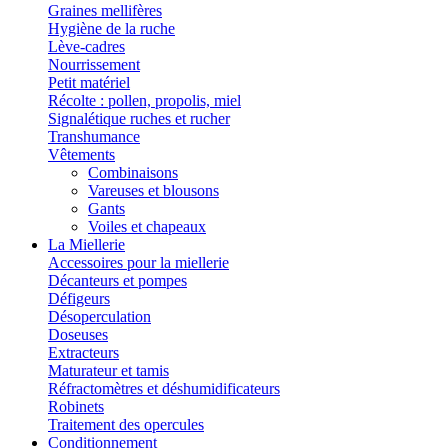
Graines mellifères
Hygiène de la ruche
Lève-cadres
Nourrissement
Petit matériel
Récolte : pollen, propolis, miel
Signalétique ruches et rucher
Transhumance
Vêtements
Combinaisons
Vareuses et blousons
Gants
Voiles et chapeaux
La Miellerie
Accessoires pour la miellerie
Décanteurs et pompes
Défigeurs
Désoperculation
Doseuses
Extracteurs
Maturateur et tamis
Réfractomètres et déshumidificateurs
Robinets
Traitement des opercules
Conditionnement