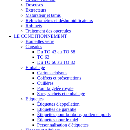
Doseuses
Extracteurs
Maturateur et tamis
Réfractomètres et déshumidificateurs
Robinets
Traitement des opercules
LE CONDITIONNEMENT
Bouteilles verre
Capsules
Du TO 43 au TO 58
TO 63
Du TO 66 au TO 82
Emballage
Cartons cloisons
Coffrets et présentations
Cuillères
Pour la gelée royale
Sacs, sachets et emballage
Étiquettes
Étiquettes d'appellation
Étiquettes de garantie
Étiquettes pour bonbons, pollen et poids
Étiquettes pour le miel
Personnalisation d'étiquettes