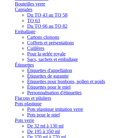
Bouteilles verre
Capsules
Du TO 43 au TO 58
TO 63
Du TO 66 au TO 82
Emballage
Cartons cloisons
Coffrets et présentations
Cuillères
Pour la gelée royale
Sacs, sachets et emballage
Étiquettes
Étiquettes d'appellation
Étiquettes de garantie
Étiquettes pour bonbons, pollen et poids
Étiquettes pour le miel
Personnalisation d'étiquettes
Flacons et piluliers
Pots plastique
Pots plastique imitation verre
Pots pour le miel
Pots verre
De 32 ml à 130 ml
De 195 à 350 ml
De 370 ml à 770 ml