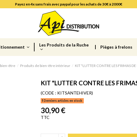
Payez en 4x sans frais avec paypal pour les achats de 30€ à 2000€
Les Produits de la Ruche
itionnement
Pièges à frelons
 bien-être
Produits de bien-être intérieur
KIT "LUTTER CONTRE LES FRIMAS DE 
KIT "LUTTER CONTRE LES FRIMAS
(CODE :
KITSANTEHIVER)
Derniers articles en stock
30,90 €
TTC