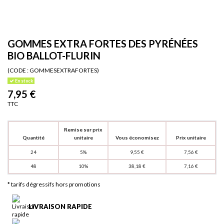
GOMMES EXTRA FORTES DES PYRÉNÉES
BIO BALLOT-FLURIN
(CODE :
GOMMESEXTRAFORTES)
En stock
7,95 €
TTC
Remise sur prix
Quantité
unitaire
Vous économisez
Prix unitaire
24
5%
9,55 €
7,56 €
48
10%
38,18 €
7,16 €
* tarifs dégressifs hors promotions
LIVRAISON RAPIDE