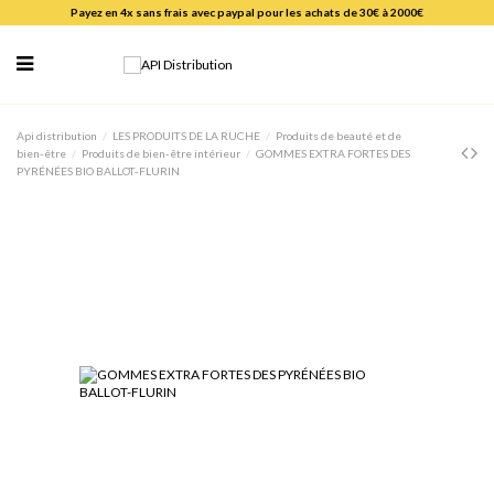
Payez en 4x sans frais avec paypal pour les achats de 30€ à 2000€
Api distribution
LES PRODUITS DE LA RUCHE
Produits de beauté et de
bien-être
Produits de bien-être intérieur
GOMMES EXTRA FORTES DES
PYRÉNÉES BIO BALLOT-FLURIN