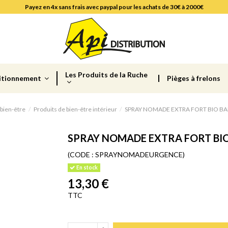
Payez en 4x sans frais avec paypal pour les achats de 30€ à 2000€
Les Produits de la Ruche
itionnement
Pièges à frelons
 bien-être
Produits de bien-être intérieur
SPRAY NOMADE EXTRA FORT BIO BA
SPRAY NOMADE EXTRA FORT BIO
(CODE :
SPRAYNOMADEURGENCE)
En stock
13,30 €
TTC