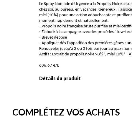
Le Spray Nomade d'Urgence à la Propolis Noire assure
chez soi, au bureau, en vacances. Généreux, il associ
miel (10%) pour une action adoucissante et purifiant
moment, rapidement et naturellement.
- Propolis noire française brute purifiée et miel certi
- Élaboré à la campagne avec des procédés " low-tec
- Brevet déposé
- Appliquer dès l'apparition des premières gênes : un
Renouveler jusqu'à 2 ou 3 fois par jour au maximu
Actifs : Extrait de propolis noire 90%*, miel 10%* - Al
686.67 €/L
Détails du produit
COMPLÉTEZ VOS ACHATS