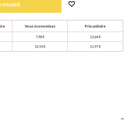
 PANIER
ire
Vous économisez
Prix unitaire
7,98 €
12,64 €
31,93 €
11,97 €