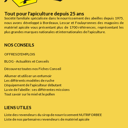
Tout pour l'apiculture depuis 25 ans
Société familiale spécialisée dans le nourrissement des abeilles depuis 1975,
nous avons développé à Bordeaux, Lescar et Foulayronnes des magasins de
matériel apicole vous présentant plus de 1700 références, représentant les
plus grandes marques nationales et internationales de l'apiculture.
NOS CONSEILS
OFFRES D'EMPLOIS
BLOG - Actualités et Conseils
Découvrez toutes nos Fiches Conseil
Allumer et utiliser un enfumoir
Les différents modèles de ruche
L'équipement de l'apiculteur débutant
La vie de l'abeille : ses différentes missions
Tout savoir sur le miel et le pollen
LIENS UTILES
Liste des revendeurs du sirop de nourrissement NUTRIFORBEE
Liste de nos partenaires revendeurs de matériel apicole