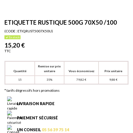
ETIQUETTE RUSTIQUE 500G 70X50 /100
(CODE :
ETIQRUST5007X50U)
En stock
15,20 €
TTC
Remise sur prix
Quantité
unitaire
Vous économisez
Prix unitaire
15
35%
79,82 €
9,88 €
* tarifs dégressifs hors promotions
LIVRAISON RAPIDE
PAIEMENT SÉCURISÉ
UN CONSEIL
05 56 39 75 14