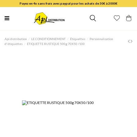
Payez en 4x sans frais avec paypal pour les achats de 30€ à 2000€
Api distribution
LE CONDITIONNEMENT
Étiquettes
Personnalisation
d'étiquettes
ETIQUETTE RUSTIQUE 500g 70X50 /100