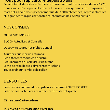
Tout pour l'apiculture depuis 25 ans
Société familiale spécialisée dans le nourrissement des abeilles depuis 1975,
nous avons développé à Bordeaux, Lescar et Foulayronnes des magasins de
matériel apicole vous présentant plus de 1700 références, représentant les
plus grandes marques nationales et internationales de l'apiculture.
NOS CONSEILS
OFFRES D'EMPLOIS
BLOG - Actualités et Conseils
Découvrez toutes nos Fiches Conseil
Allumer et utiliser un enfumoir
Les différents modèles de ruche
L'équipement de l'apiculteur débutant
La vie de l'abeille : ses différentes missions
Tout savoir sur le miel et le pollen
LIENS UTILES
Liste des revendeurs du sirop de nourrissement NUTRIFORBEE
Liste de nos partenaires revendeurs de matériel apicole
Offrez une Carte-cadeau
INFORMATIONS PRATIQUES