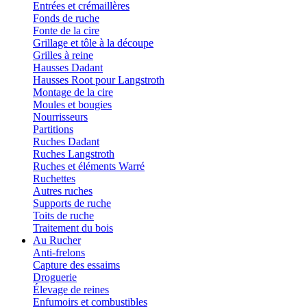
Entrées et crémaillères
Fonds de ruche
Fonte de la cire
Grillage et tôle à la découpe
Grilles à reine
Hausses Dadant
Hausses Root pour Langstroth
Montage de la cire
Moules et bougies
Nourrisseurs
Partitions
Ruches Dadant
Ruches Langstroth
Ruches et éléments Warré
Ruchettes
Autres ruches
Supports de ruche
Toits de ruche
Traitement du bois
Au Rucher
Anti-frelons
Capture des essaims
Droguerie
Élevage de reines
Enfumoirs et combustibles