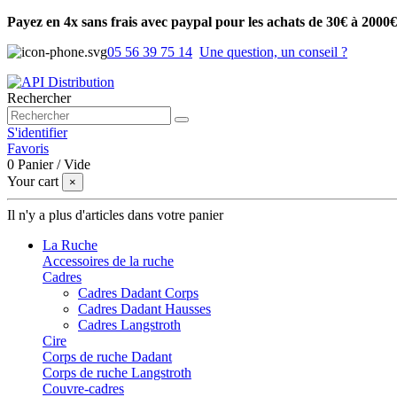
Payez en 4x sans frais avec paypal pour les achats de 30€ à 2000€
05 56 39 75 14
Une question, un conseil ?
Rechercher
S'identifier
Favoris
0
Panier
/
Vide
Your cart
×
Il n'y a plus d'articles dans votre panier
La Ruche
Accessoires de la ruche
Cadres
Cadres Dadant Corps
Cadres Dadant Hausses
Cadres Langstroth
Cire
Corps de ruche Dadant
Corps de ruche Langstroth
Couvre-cadres