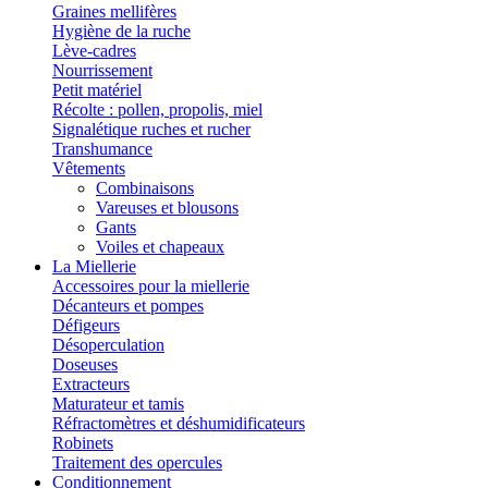
Graines mellifères
Hygiène de la ruche
Lève-cadres
Nourrissement
Petit matériel
Récolte : pollen, propolis, miel
Signalétique ruches et rucher
Transhumance
Vêtements
Combinaisons
Vareuses et blousons
Gants
Voiles et chapeaux
La Miellerie
Accessoires pour la miellerie
Décanteurs et pompes
Défigeurs
Désoperculation
Doseuses
Extracteurs
Maturateur et tamis
Réfractomètres et déshumidificateurs
Robinets
Traitement des opercules
Conditionnement