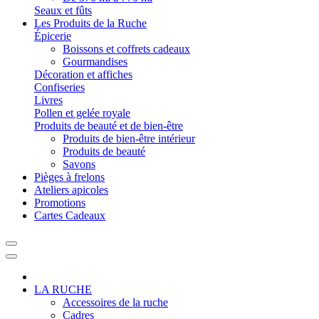
Seaux et fûts
Les Produits de la Ruche
Épicerie
Boissons et coffrets cadeaux
Gourmandises
Décoration et affiches
Confiseries
Livres
Pollen et gelée royale
Produits de beauté et de bien-être
Produits de bien-être intérieur
Produits de beauté
Savons
Pièges à frelons
Ateliers apicoles
Promotions
Cartes Cadeaux
LA RUCHE
Accessoires de la ruche
Cadres