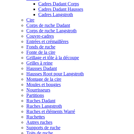
Cadres Dadant Corps
Cadres Dadant Hausses
Cadres Langstroth
Cire
Corps de ruche Dadant
Corps de ruche Langstroth
Couvre-cadres
Entrées et crémaillères
Fonds de ruche
Fonte de la cire
Grillage et tôle à la découpe
Grilles à reine
Hausses Dadant
Hausses Root pour Langstroth
Montage de la cire
Moules et bougies
Nourrisseurs
Partitions
Ruches Dadant
Ruches Langstroth
Ruches et éléments Warré
Ruchettes
Autres ruches
Supports de ruche
Toits de ruche