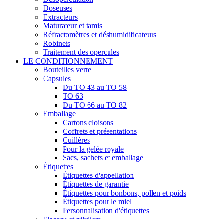
Doseuses
Extracteurs
Maturateur et tamis
Réfractomètres et déshumidificateurs
Robinets
Traitement des opercules
LE CONDITIONNEMENT
Bouteilles verre
Capsules
Du TO 43 au TO 58
TO 63
Du TO 66 au TO 82
Emballage
Cartons cloisons
Coffrets et présentations
Cuillères
Pour la gelée royale
Sacs, sachets et emballage
Étiquettes
Étiquettes d'appellation
Étiquettes de garantie
Étiquettes pour bonbons, pollen et poids
Étiquettes pour le miel
Personnalisation d'étiquettes