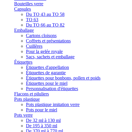
Bouteilles verre
Capsules
Du TO 43 au TO 58
TO 63
Du TO 66 au TO 82
Emballage
Cartons cloisons
Coffrets et présentations
Cuillères
Pour la gelée royale
Sacs, sachets et emballage
Étiquettes
Étiquettes d'appellation
Étiquettes de garantie
Étiquettes pour bonbons, pollen et poids
Étiquettes pour le miel
Personnalisation d'étiquettes
Flacons et piluliers
Pots plastique
Pots plastique imitation verre
Pots pour le miel
Pots verre
De 32 ml à 130 ml
De 195 à 350 ml
De 370 ml à 770 ml