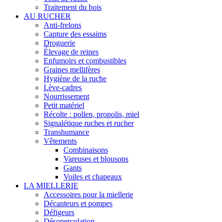
Traitement du bois
AU RUCHER
Anti-frelons
Capture des essaims
Droguerie
Élevage de reines
Enfumoirs et combustibles
Graines mellifères
Hygiène de la ruche
Lève-cadres
Nourrissement
Petit matériel
Récolte : pollen, propolis, miel
Signalétique ruches et rucher
Transhumance
Vêtements
Combinaisons
Vareuses et blousons
Gants
Voiles et chapeaux
LA MIELLERIE
Accessoires pour la miellerie
Décanteurs et pompes
Défigeurs
Désoperculation