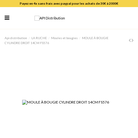
Payez en 4x sans frais avec paypal pour les achats de 30€ à 2000€
Api distribution
LA RUCHE
Moules et bougies
MOULE À BOUGIE
CYLINDRE DROIT 14CM FS576