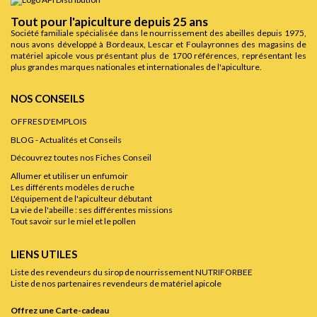
Tout pour l'apiculture depuis 25 ans
Société familiale spécialisée dans le nourrissement des abeilles depuis 1975,
nous avons développé à Bordeaux, Lescar et Foulayronnes des magasins de
matériel apicole vous présentant plus de 1700 références, représentant les
plus grandes marques nationales et internationales de l'apiculture.
NOS CONSEILS
OFFRES D'EMPLOIS
BLOG - Actualités et Conseils
Découvrez toutes nos Fiches Conseil
Allumer et utiliser un enfumoir
Les différents modèles de ruche
L'équipement de l'apiculteur débutant
La vie de l'abeille : ses différentes missions
Tout savoir sur le miel et le pollen
LIENS UTILES
Liste des revendeurs du sirop de nourrissement NUTRIFORBEE
Liste de nos partenaires revendeurs de matériel apicole
Offrez une Carte-cadeau