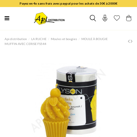
Payez en 4x sans frais avec paypal pour les achats de 30€ à 2000€
Api distribution
LA RUCHE
Moules et bougies
MOULE À BOUGIE
MUFFIN AVEC CERISE FS544