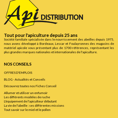
Tout pour l'apiculture depuis 25 ans
Société familiale spécialisée dans le nourrissement des abeilles depuis 1975,
nous avons développé à Bordeaux, Lescar et Foulayronnes des magasins de
matériel apicole vous présentant plus de 1700 références, représentant les
plus grandes marques nationales et internationales de l'apiculture.
NOS CONSEILS
OFFRES D'EMPLOIS
BLOG - Actualités et Conseils
Découvrez toutes nos Fiches Conseil
Allumer et utiliser un enfumoir
Les différents modèles de ruche
L'équipement de l'apiculteur débutant
La vie de l'abeille : ses différentes missions
Tout savoir sur le miel et le pollen