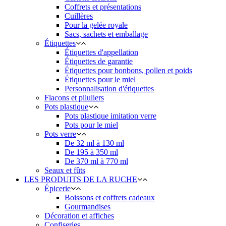
Coffrets et présentations
Cuillères
Pour la gelée royale
Sacs, sachets et emballage
Étiquettes
Étiquettes d'appellation
Étiquettes de garantie
Étiquettes pour bonbons, pollen et poids
Étiquettes pour le miel
Personnalisation d'étiquettes
Flacons et piluliers
Pots plastique
Pots plastique imitation verre
Pots pour le miel
Pots verre
De 32 ml à 130 ml
De 195 à 350 ml
De 370 ml à 770 ml
Seaux et fûts
LES PRODUITS DE LA RUCHE
Épicerie
Boissons et coffrets cadeaux
Gourmandises
Décoration et affiches
Confiseries