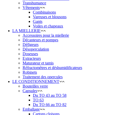
Transhumance
Vêtements
Combinaisons
Vareuses et blousons
Gants
Voiles et chapeaux
LA MIELLERIE
Accessoires pour la miellerie
Décanteurs et pompes
Défigeurs
Désoperculation
Doseuses
Extracteurs
Maturateur et tamis
Réfractomètres et déshumidificateurs
Robinets
Traitement des opercules
LE CONDITIONNEMENT
Bouteilles verre
Capsules
Du TO 43 au TO 58
TO 63
Du TO 66 au TO 82
Emballage
Cartons cloisons