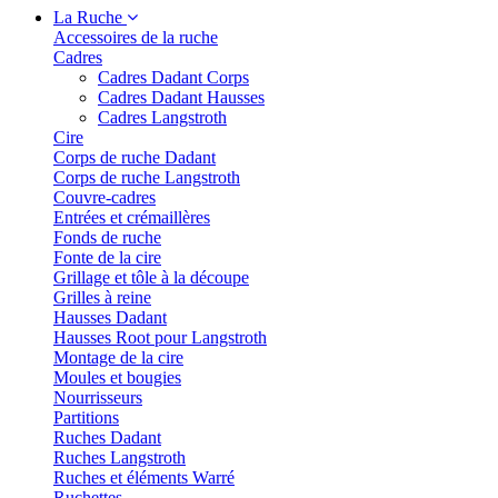
La Ruche
Accessoires de la ruche
Cadres
Cadres Dadant Corps
Cadres Dadant Hausses
Cadres Langstroth
Cire
Corps de ruche Dadant
Corps de ruche Langstroth
Couvre-cadres
Entrées et crémaillères
Fonds de ruche
Fonte de la cire
Grillage et tôle à la découpe
Grilles à reine
Hausses Dadant
Hausses Root pour Langstroth
Montage de la cire
Moules et bougies
Nourrisseurs
Partitions
Ruches Dadant
Ruches Langstroth
Ruches et éléments Warré
Ruchettes