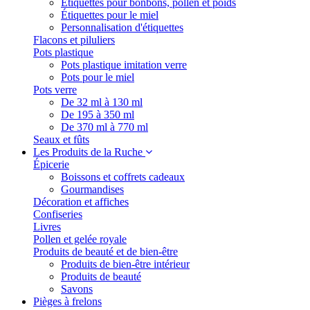
Étiquettes pour bonbons, pollen et poids
Étiquettes pour le miel
Personnalisation d'étiquettes
Flacons et piluliers
Pots plastique
Pots plastique imitation verre
Pots pour le miel
Pots verre
De 32 ml à 130 ml
De 195 à 350 ml
De 370 ml à 770 ml
Seaux et fûts
Les Produits de la Ruche
Épicerie
Boissons et coffrets cadeaux
Gourmandises
Décoration et affiches
Confiseries
Livres
Pollen et gelée royale
Produits de beauté et de bien-être
Produits de bien-être intérieur
Produits de beauté
Savons
Pièges à frelons