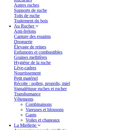
Autres ruches
Supports de ruche
Toits de ruche
Traitement du bois
Au Rucher
Anti-frelons
Capture des essaims
Droguerie
Élevage de reines
Enfumoirs et combustibles
Graines mellifères
Hygiène de la ruche
Lève-cadres
Nourrissement
Petit matériel
Récolte : pollen, propolis, miel
Signalétique ruches et rucher
Transhumance
Vêtements
Combinaisons
Vareuses et blousons
Gants
Voiles et chapeaux
La Miellerie