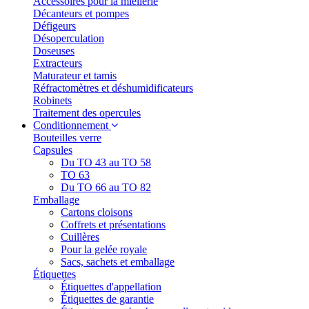
Accessoires pour la miellerie
Décanteurs et pompes
Défigeurs
Désoperculation
Doseuses
Extracteurs
Maturateur et tamis
Réfractomètres et déshumidificateurs
Robinets
Traitement des opercules
Conditionnement
Bouteilles verre
Capsules
Du TO 43 au TO 58
TO 63
Du TO 66 au TO 82
Emballage
Cartons cloisons
Coffrets et présentations
Cuillères
Pour la gelée royale
Sacs, sachets et emballage
Étiquettes
Étiquettes d'appellation
Étiquettes de garantie