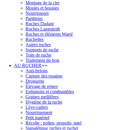
Montage de la cire
Moules et bougies
Nourrisseurs
Partitions
Ruches Dadant
Ruches Langstroth
Ruches et éléments Warré
Ruchettes
Autres ruches
Supports de ruche
Toits de ruche
Traitement du bois
AU RUCHER
Anti-frelons
Capture des essaims
Droguerie
Élevage de reines
Enfumoirs et combustibles
Graines mellifères
Hygiène de la ruche
Lève-cadres
Nourrissement
Petit matériel
Récolte : pollen, propolis, miel
Signalétique ruches et rucher