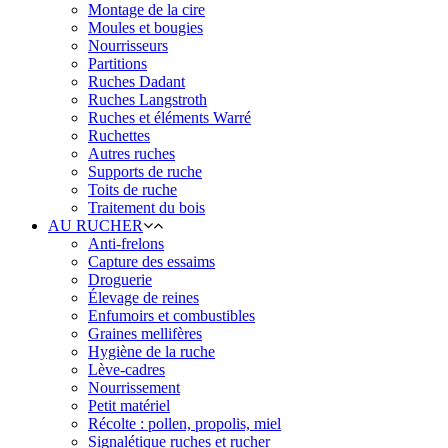
Montage de la cire
Moules et bougies
Nourrisseurs
Partitions
Ruches Dadant
Ruches Langstroth
Ruches et éléments Warré
Ruchettes
Autres ruches
Supports de ruche
Toits de ruche
Traitement du bois
AU RUCHER
Anti-frelons
Capture des essaims
Droguerie
Élevage de reines
Enfumoirs et combustibles
Graines mellifères
Hygiène de la ruche
Lève-cadres
Nourrissement
Petit matériel
Récolte : pollen, propolis, miel
Signalétique ruches et rucher