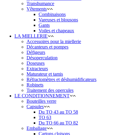
Transhumance
Vêtements
Combinaisons
Vareuses et blousons
Gants
Voiles et chapeaux
LA MIELLERIE
Accessoires pour la miellerie
Décanteurs et pompes
Défigeurs
Désoperculation
Doseuses
Extracteurs
Maturateur et tamis
Réfractomètres et déshumidificateurs
Robinets
Traitement des opercules
LE CONDITIONNEMENT
Bouteilles verre
Capsules
Du TO 43 au TO 58
TO 63
Du TO 66 au TO 82
Emballage
Cartons cloisons