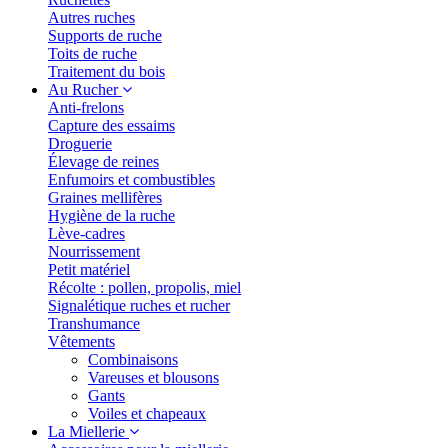
Autres ruches
Supports de ruche
Toits de ruche
Traitement du bois
Au Rucher
Anti-frelons
Capture des essaims
Droguerie
Élevage de reines
Enfumoirs et combustibles
Graines mellifères
Hygiène de la ruche
Lève-cadres
Nourrissement
Petit matériel
Récolte : pollen, propolis, miel
Signalétique ruches et rucher
Transhumance
Vêtements
Combinaisons
Vareuses et blousons
Gants
Voiles et chapeaux
La Miellerie