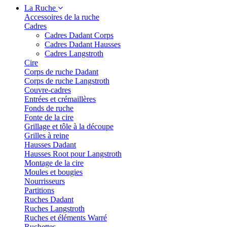
La Ruche
Accessoires de la ruche
Cadres
Cadres Dadant Corps
Cadres Dadant Hausses
Cadres Langstroth
Cire
Corps de ruche Dadant
Corps de ruche Langstroth
Couvre-cadres
Entrées et crémaillères
Fonds de ruche
Fonte de la cire
Grillage et tôle à la découpe
Grilles à reine
Hausses Dadant
Hausses Root pour Langstroth
Montage de la cire
Moules et bougies
Nourrisseurs
Partitions
Ruches Dadant
Ruches Langstroth
Ruches et éléments Warré
Ruchettes