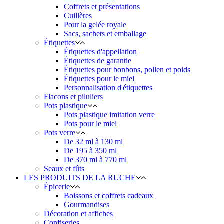
Coffrets et présentations
Cuillères
Pour la gelée royale
Sacs, sachets et emballage
Étiquettes
Étiquettes d'appellation
Étiquettes de garantie
Étiquettes pour bonbons, pollen et poids
Étiquettes pour le miel
Personnalisation d'étiquettes
Flacons et piluliers
Pots plastique
Pots plastique imitation verre
Pots pour le miel
Pots verre
De 32 ml à 130 ml
De 195 à 350 ml
De 370 ml à 770 ml
Seaux et fûts
LES PRODUITS DE LA RUCHE
Épicerie
Boissons et coffrets cadeaux
Gourmandises
Décoration et affiches
Confiseries