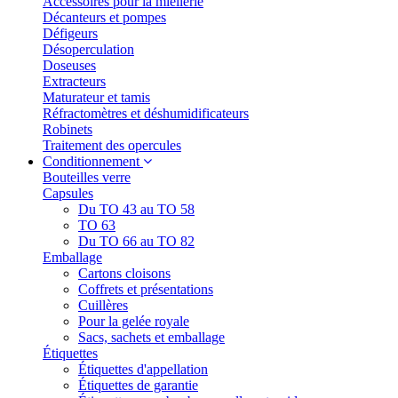
Accessoires pour la miellerie
Décanteurs et pompes
Défigeurs
Désoperculation
Doseuses
Extracteurs
Maturateur et tamis
Réfractomètres et déshumidificateurs
Robinets
Traitement des opercules
Conditionnement
Bouteilles verre
Capsules
Du TO 43 au TO 58
TO 63
Du TO 66 au TO 82
Emballage
Cartons cloisons
Coffrets et présentations
Cuillères
Pour la gelée royale
Sacs, sachets et emballage
Étiquettes
Étiquettes d'appellation
Étiquettes de garantie