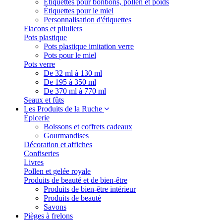
Étiquettes pour bonbons, pollen et poids
Étiquettes pour le miel
Personnalisation d'étiquettes
Flacons et piluliers
Pots plastique
Pots plastique imitation verre
Pots pour le miel
Pots verre
De 32 ml à 130 ml
De 195 à 350 ml
De 370 ml à 770 ml
Seaux et fûts
Les Produits de la Ruche
Épicerie
Boissons et coffrets cadeaux
Gourmandises
Décoration et affiches
Confiseries
Livres
Pollen et gelée royale
Produits de beauté et de bien-être
Produits de bien-être intérieur
Produits de beauté
Savons
Pièges à frelons