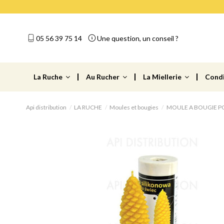
05 56 39 75 14
Une question, un conseil ?
La Ruche
Au Rucher
La Miellerie
Cond
Api distribution
LA RUCHE
Moules et bougies
MOULE A BOUGIE P