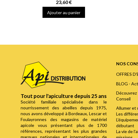
23,60 €
Ajouter au panier
NOS CONS
OFFRES D
BLOG - Act
Découvrez 
Tout pour l'apiculture depuis 25 ans
Conseil
Société familiale spécialisée dans le
nourrissement des abeilles depuis 1975,
Allumer et 
nous avons développé à Bordeaux, Lescar et
Les différ
Foulayronnes des magasins de matériel
L'équipemen
apicole vous présentant plus de 1700
débutant
références, représentant les plus grandes
La vie de l'
marques nationales et internationales de
missions