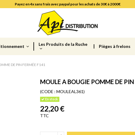
Payez en 4x sans frais avec paypal pour les achats de 30€ à 2000€
Les Produits de la Ruche
itionnement
Pièges à frelons
OMME DE PIN FERMÉE F141
MOULE A BOUGIE POMME DE PIN
(CODE :
MOULEAL361)
En stock
22,20 €
TTC