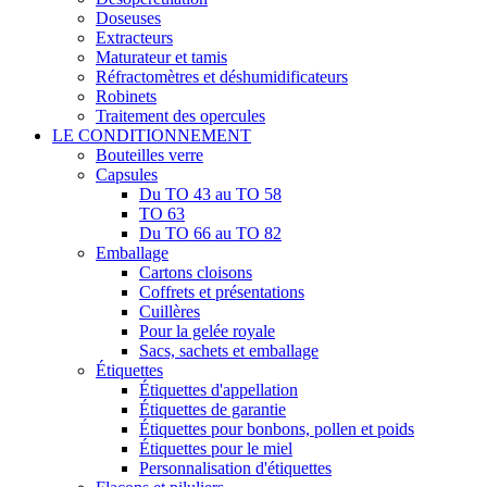
Doseuses
Extracteurs
Maturateur et tamis
Réfractomètres et déshumidificateurs
Robinets
Traitement des opercules
LE CONDITIONNEMENT
Bouteilles verre
Capsules
Du TO 43 au TO 58
TO 63
Du TO 66 au TO 82
Emballage
Cartons cloisons
Coffrets et présentations
Cuillères
Pour la gelée royale
Sacs, sachets et emballage
Étiquettes
Étiquettes d'appellation
Étiquettes de garantie
Étiquettes pour bonbons, pollen et poids
Étiquettes pour le miel
Personnalisation d'étiquettes