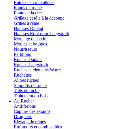
Entrées et crémaillères
Fonds de ruche
Fonte de la cire
Grillage et tôle à la découpe
Grilles à reine
Hausses Dadant
Hausses Root pour Langstroth
Montage de la cire
Moules et bougies
Nourrisseurs
Partitions
Ruches Dadant
Ruches Langstroth
Ruches et éléments Warré
Ruchettes
Autres ruches
Supports de ruche
Toits de ruche
Traitement du bois
Au Rucher
Anti-frelons
Capture des essaims
Droguerie
Élevage de reines
Enfumoirs et combustibles