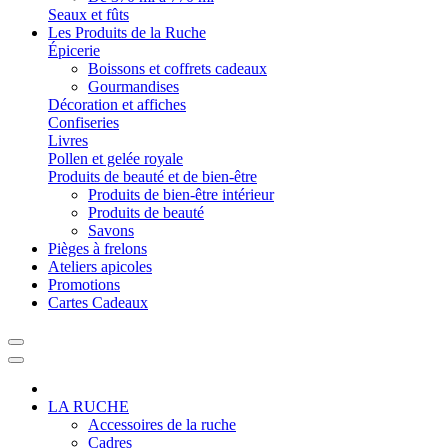
Seaux et fûts
Les Produits de la Ruche
Épicerie
Boissons et coffrets cadeaux
Gourmandises
Décoration et affiches
Confiseries
Livres
Pollen et gelée royale
Produits de beauté et de bien-être
Produits de bien-être intérieur
Produits de beauté
Savons
Pièges à frelons
Ateliers apicoles
Promotions
Cartes Cadeaux
LA RUCHE
Accessoires de la ruche
Cadres