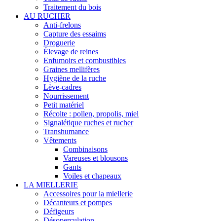
Traitement du bois
AU RUCHER
Anti-frelons
Capture des essaims
Droguerie
Élevage de reines
Enfumoirs et combustibles
Graines mellifères
Hygiène de la ruche
Lève-cadres
Nourrissement
Petit matériel
Récolte : pollen, propolis, miel
Signalétique ruches et rucher
Transhumance
Vêtements
Combinaisons
Vareuses et blousons
Gants
Voiles et chapeaux
LA MIELLERIE
Accessoires pour la miellerie
Décanteurs et pompes
Défigeurs
Désoperculation