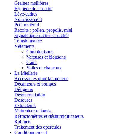
Graines mellifères
Hygiène de la ruche
Lève-cadres
Nourrissement
Petit matériel
Récolte : pollen, propolis, miel
Signalétique ruches et rucher
Transhumance
Vêtements
Combinaisons
Vareuses et blousons
Gants
Voiles et chapeaux
La Miellerie
Accessoires pour la miellerie
Décanteurs et pompes
Défigeurs
Désoperculation
Doseuses
Extracteurs
Maturateur et tamis
Réfractomètres et déshumidificateurs
Robinets
Traitement des opercules
Conditionnement