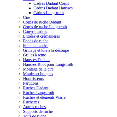
Cadres Dadant Corps
Cadres Dadant Hausses
Cadres Langstroth
Cire
Corps de ruche Dadant
Corps de ruche Langstroth
Couvre-cadres
Entrées et crémaillères
Fonds de ruche
Fonte de la cire
Grillage et tôle à la découpe
Grilles à reine
Hausses Dadant
Hausses Root pour Langstroth
Montage de la cire
Moules et bougies
Nourrisseurs
Partitions
Ruches Dadant
Ruches Langstroth
Ruches et éléments Warré
Ruchettes
Autres ruches
Supports de ruche
Toits de ruche