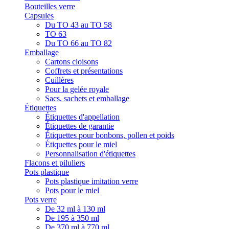
Bouteilles verre
Capsules
Du TO 43 au TO 58
TO 63
Du TO 66 au TO 82
Emballage
Cartons cloisons
Coffrets et présentations
Cuillères
Pour la gelée royale
Sacs, sachets et emballage
Étiquettes
Étiquettes d'appellation
Étiquettes de garantie
Étiquettes pour bonbons, pollen et poids
Étiquettes pour le miel
Personnalisation d'étiquettes
Flacons et piluliers
Pots plastique
Pots plastique imitation verre
Pots pour le miel
Pots verre
De 32 ml à 130 ml
De 195 à 350 ml
De 370 ml à 770 ml