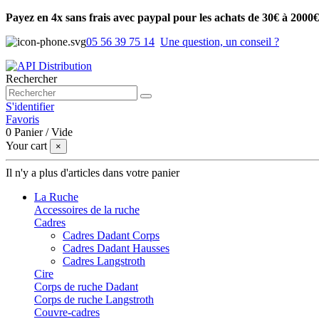
Payez en 4x sans frais avec paypal pour les achats de 30€ à 2000€
05 56 39 75 14
Une question, un conseil ?
Rechercher
S'identifier
Favoris
0
Panier
/
Vide
Your cart
×
Il n'y a plus d'articles dans votre panier
La Ruche
Accessoires de la ruche
Cadres
Cadres Dadant Corps
Cadres Dadant Hausses
Cadres Langstroth
Cire
Corps de ruche Dadant
Corps de ruche Langstroth
Couvre-cadres