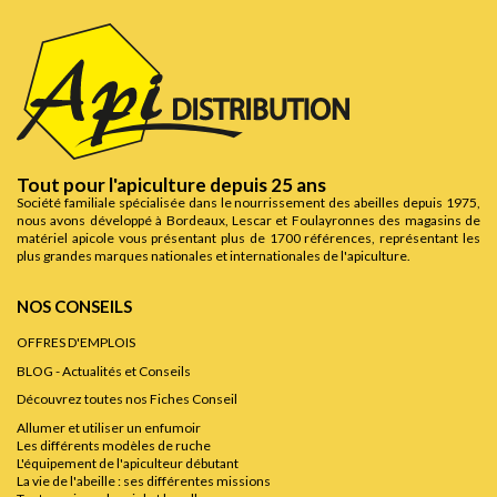
Tout pour l'apiculture depuis 25 ans
Société familiale spécialisée dans le nourrissement des abeilles depuis 1975,
nous avons développé à Bordeaux, Lescar et Foulayronnes des magasins de
matériel apicole vous présentant plus de 1700 références, représentant les
plus grandes marques nationales et internationales de l'apiculture.
NOS CONSEILS
OFFRES D'EMPLOIS
BLOG - Actualités et Conseils
Découvrez toutes nos Fiches Conseil
Allumer et utiliser un enfumoir
Les différents modèles de ruche
L'équipement de l'apiculteur débutant
La vie de l'abeille : ses différentes missions