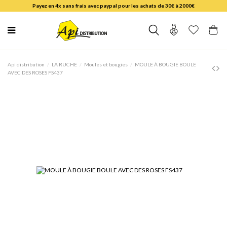
Payez en 4x sans frais avec paypal pour les achats de 30€ à 2000€
Api distribution
LA RUCHE
Moules et bougies
MOULE À BOUGIE BOULE
AVEC DES ROSES FS437