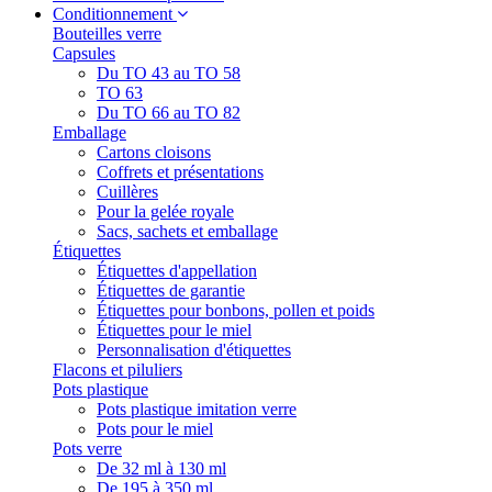
Conditionnement
Bouteilles verre
Capsules
Du TO 43 au TO 58
TO 63
Du TO 66 au TO 82
Emballage
Cartons cloisons
Coffrets et présentations
Cuillères
Pour la gelée royale
Sacs, sachets et emballage
Étiquettes
Étiquettes d'appellation
Étiquettes de garantie
Étiquettes pour bonbons, pollen et poids
Étiquettes pour le miel
Personnalisation d'étiquettes
Flacons et piluliers
Pots plastique
Pots plastique imitation verre
Pots pour le miel
Pots verre
De 32 ml à 130 ml
De 195 à 350 ml