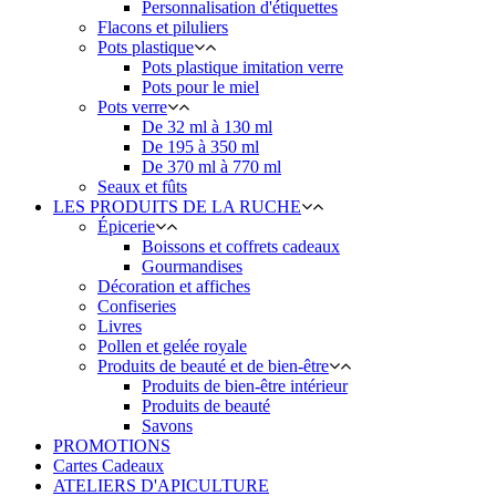
Personnalisation d'étiquettes
Flacons et piluliers
Pots plastique
Pots plastique imitation verre
Pots pour le miel
Pots verre
De 32 ml à 130 ml
De 195 à 350 ml
De 370 ml à 770 ml
Seaux et fûts
LES PRODUITS DE LA RUCHE
Épicerie
Boissons et coffrets cadeaux
Gourmandises
Décoration et affiches
Confiseries
Livres
Pollen et gelée royale
Produits de beauté et de bien-être
Produits de bien-être intérieur
Produits de beauté
Savons
PROMOTIONS
Cartes Cadeaux
ATELIERS D'APICULTURE