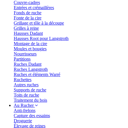
Couvre-cadres
Entrées et crémaillères
Fonds de ruche
Fonte de la cire
Grillage et tôle à la découpe
Grilles à reine
Hausses Dadant
Hausses Root pour Langstroth
Montage de la cire
Moules et bougies
Nourrisseurs
Partitions
Ruches Dadant
Ruches Langstroth
Ruches et éléments Warré
Ruchettes
Autres ruches
Supports de ruche
Toits de ruche
Traitement du bois
Au Rucher
Anti-frelons
Capture des essaims
Droguerie
Élevage de reines