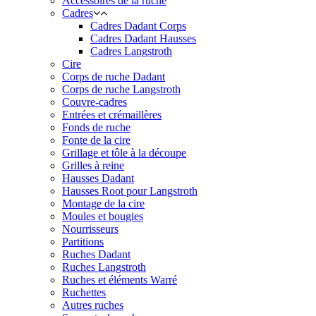
Accessoires de la ruche
Cadres
Cadres Dadant Corps
Cadres Dadant Hausses
Cadres Langstroth
Cire
Corps de ruche Dadant
Corps de ruche Langstroth
Couvre-cadres
Entrées et crémaillères
Fonds de ruche
Fonte de la cire
Grillage et tôle à la découpe
Grilles à reine
Hausses Dadant
Hausses Root pour Langstroth
Montage de la cire
Moules et bougies
Nourrisseurs
Partitions
Ruches Dadant
Ruches Langstroth
Ruches et éléments Warré
Ruchettes
Autres ruches