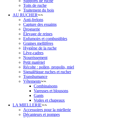
Supports de ruche
Toits de ruche
Traitement du bois
AU RUCHER
Anti-frelons
Capture des essaims
Droguerie
Élevage de reines
Enfumoirs et combustibles
Graines mellifères
Hygiène de la ruche
Lève-cadres
Nourrissement
Petit matériel
Récolte : pollen, propolis, miel
Signalétique ruches et rucher
Transhumance
Vêtements
Combinaisons
Vareuses et blousons
Gants
Voiles et chapeaux
LA MIELLERIE
Accessoires pour la miellerie
Décanteurs et pompes