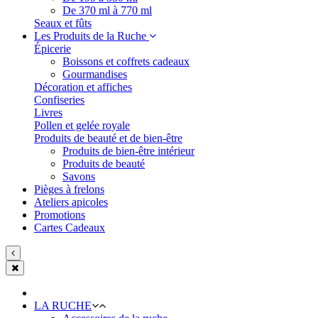
De 370 ml à 770 ml
Seaux et fûts
Les Produits de la Ruche
Épicerie
Boissons et coffrets cadeaux
Gourmandises
Décoration et affiches
Confiseries
Livres
Pollen et gelée royale
Produits de beauté et de bien-être
Produits de bien-être intérieur
Produits de beauté
Savons
Pièges à frelons
Ateliers apicoles
Promotions
Cartes Cadeaux
LA RUCHE