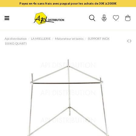
Payez en 4x sans frais avec paypal pour les achats de 30€ à 2000€
Api distribution
LA MIELLERIE
Maturateur et tamis
SUPPORT INOX
100KG QUARTI