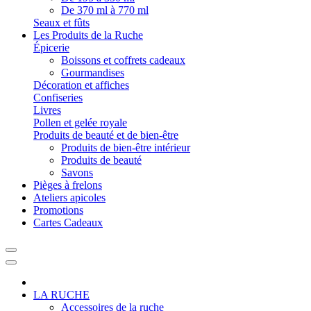
De 370 ml à 770 ml
Seaux et fûts
Les Produits de la Ruche
Épicerie
Boissons et coffrets cadeaux
Gourmandises
Décoration et affiches
Confiseries
Livres
Pollen et gelée royale
Produits de beauté et de bien-être
Produits de bien-être intérieur
Produits de beauté
Savons
Pièges à frelons
Ateliers apicoles
Promotions
Cartes Cadeaux
LA RUCHE
Accessoires de la ruche