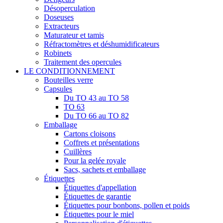
Désoperculation
Doseuses
Extracteurs
Maturateur et tamis
Réfractomètres et déshumidificateurs
Robinets
Traitement des opercules
LE CONDITIONNEMENT
Bouteilles verre
Capsules
Du TO 43 au TO 58
TO 63
Du TO 66 au TO 82
Emballage
Cartons cloisons
Coffrets et présentations
Cuillères
Pour la gelée royale
Sacs, sachets et emballage
Étiquettes
Étiquettes d'appellation
Étiquettes de garantie
Étiquettes pour bonbons, pollen et poids
Étiquettes pour le miel