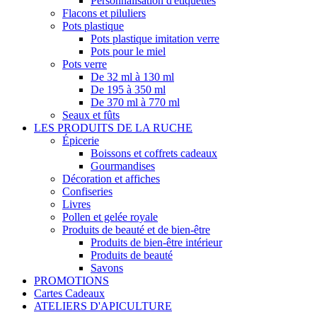
Personnalisation d'étiquettes
Flacons et piluliers
Pots plastique
Pots plastique imitation verre
Pots pour le miel
Pots verre
De 32 ml à 130 ml
De 195 à 350 ml
De 370 ml à 770 ml
Seaux et fûts
LES PRODUITS DE LA RUCHE
Épicerie
Boissons et coffrets cadeaux
Gourmandises
Décoration et affiches
Confiseries
Livres
Pollen et gelée royale
Produits de beauté et de bien-être
Produits de bien-être intérieur
Produits de beauté
Savons
PROMOTIONS
Cartes Cadeaux
ATELIERS D'APICULTURE