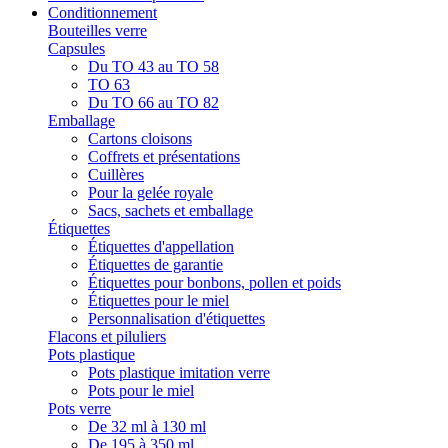
Conditionnement
Bouteilles verre
Capsules
Du TO 43 au TO 58
TO 63
Du TO 66 au TO 82
Emballage
Cartons cloisons
Coffrets et présentations
Cuillères
Pour la gelée royale
Sacs, sachets et emballage
Étiquettes
Étiquettes d'appellation
Étiquettes de garantie
Étiquettes pour bonbons, pollen et poids
Étiquettes pour le miel
Personnalisation d'étiquettes
Flacons et piluliers
Pots plastique
Pots plastique imitation verre
Pots pour le miel
Pots verre
De 32 ml à 130 ml
De 195 à 350 ml