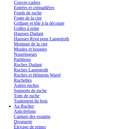
Couvre-cadres
Entrées et crémaillères
Fonds de ruche
Fonte de la cire
Grillage et tôle à la découpe
Grilles à reine
Hausses Dadant
Hausses Root pour Langstroth
Montage de la cire
Moules et bougies
Nourrisseurs
Partitions
Ruches Dadant
Ruches Langstroth
Ruches et éléments Warré
Ruchettes
Autres ruches
Supports de ruche
Toits de ruche
Traitement du bois
Au Rucher
Anti-frelons
Capture des essaims
Droguerie
Élevage de reines