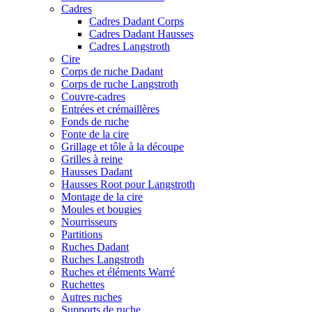
Cadres
Cadres Dadant Corps
Cadres Dadant Hausses
Cadres Langstroth
Cire
Corps de ruche Dadant
Corps de ruche Langstroth
Couvre-cadres
Entrées et crémaillères
Fonds de ruche
Fonte de la cire
Grillage et tôle à la découpe
Grilles à reine
Hausses Dadant
Hausses Root pour Langstroth
Montage de la cire
Moules et bougies
Nourrisseurs
Partitions
Ruches Dadant
Ruches Langstroth
Ruches et éléments Warré
Ruchettes
Autres ruches
Supports de ruche