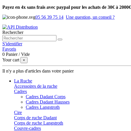
Payez en 4x sans frais avec paypal pour les achats de 30€ à 2000€
05 56 39 75 14
Une question, un conseil ?
Rechercher
S'identifier
Favoris
0
Panier
/
Vide
Your cart
×
Il n'y a plus d'articles dans votre panier
La Ruche
Accessoires de la ruche
Cadres
Cadres Dadant Corps
Cadres Dadant Hausses
Cadres Langstroth
Cire
Corps de ruche Dadant
Corps de ruche Langstroth
Couvre-cadres