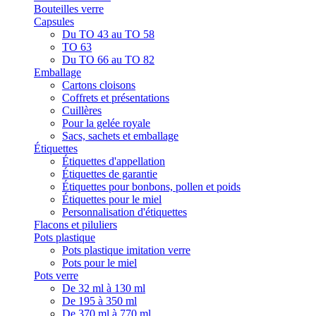
Bouteilles verre
Capsules
Du TO 43 au TO 58
TO 63
Du TO 66 au TO 82
Emballage
Cartons cloisons
Coffrets et présentations
Cuillères
Pour la gelée royale
Sacs, sachets et emballage
Étiquettes
Étiquettes d'appellation
Étiquettes de garantie
Étiquettes pour bonbons, pollen et poids
Étiquettes pour le miel
Personnalisation d'étiquettes
Flacons et piluliers
Pots plastique
Pots plastique imitation verre
Pots pour le miel
Pots verre
De 32 ml à 130 ml
De 195 à 350 ml
De 370 ml à 770 ml