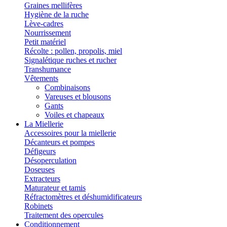
Graines mellifères
Hygiène de la ruche
Lève-cadres
Nourrissement
Petit matériel
Récolte : pollen, propolis, miel
Signalétique ruches et rucher
Transhumance
Vêtements
Combinaisons
Vareuses et blousons
Gants
Voiles et chapeaux
La Miellerie
Accessoires pour la miellerie
Décanteurs et pompes
Défigeurs
Désoperculation
Doseuses
Extracteurs
Maturateur et tamis
Réfractomètres et déshumidificateurs
Robinets
Traitement des opercules
Conditionnement