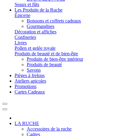
Seaux et fûts
Les Produits de la Ruche
Épicerie
Boissons et coffrets cadeaux
Gourmandises
Décoration et affiches
Confiseries
Livres
Pollen et gelée royale
Produits de beauté et de bien-être
Produits de bien-être intérieur
Produits de beauté
Savons
Pièges à frelons
Ateliers apicoles
Promotions
Cartes Cadeaux
LA RUCHE
Accessoires de la ruche
Cadres