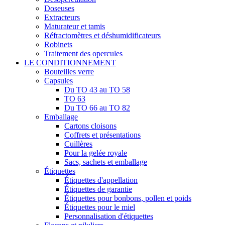
Doseuses
Extracteurs
Maturateur et tamis
Réfractomètres et déshumidificateurs
Robinets
Traitement des opercules
LE CONDITIONNEMENT
Bouteilles verre
Capsules
Du TO 43 au TO 58
TO 63
Du TO 66 au TO 82
Emballage
Cartons cloisons
Coffrets et présentations
Cuillères
Pour la gelée royale
Sacs, sachets et emballage
Étiquettes
Étiquettes d'appellation
Étiquettes de garantie
Étiquettes pour bonbons, pollen et poids
Étiquettes pour le miel
Personnalisation d'étiquettes