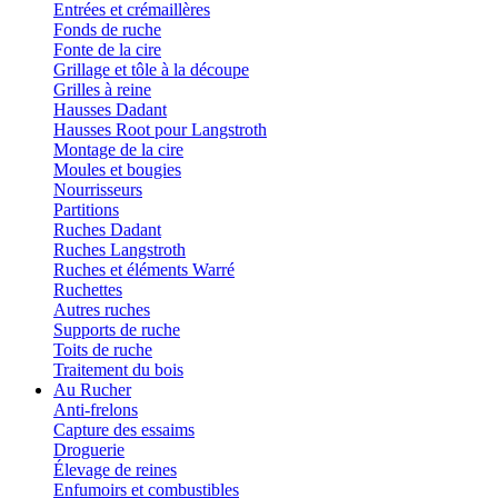
Entrées et crémaillères
Fonds de ruche
Fonte de la cire
Grillage et tôle à la découpe
Grilles à reine
Hausses Dadant
Hausses Root pour Langstroth
Montage de la cire
Moules et bougies
Nourrisseurs
Partitions
Ruches Dadant
Ruches Langstroth
Ruches et éléments Warré
Ruchettes
Autres ruches
Supports de ruche
Toits de ruche
Traitement du bois
Au Rucher
Anti-frelons
Capture des essaims
Droguerie
Élevage de reines
Enfumoirs et combustibles