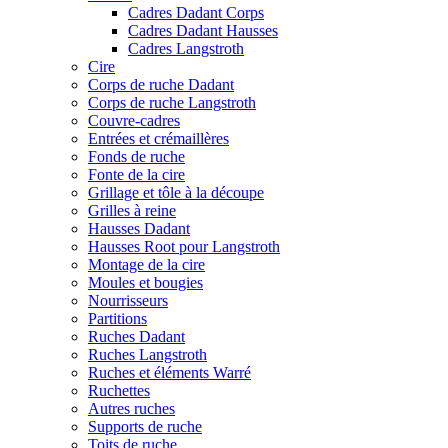
Cadres Dadant Corps
Cadres Dadant Hausses
Cadres Langstroth
Cire
Corps de ruche Dadant
Corps de ruche Langstroth
Couvre-cadres
Entrées et crémaillères
Fonds de ruche
Fonte de la cire
Grillage et tôle à la découpe
Grilles à reine
Hausses Dadant
Hausses Root pour Langstroth
Montage de la cire
Moules et bougies
Nourrisseurs
Partitions
Ruches Dadant
Ruches Langstroth
Ruches et éléments Warré
Ruchettes
Autres ruches
Supports de ruche
Toits de ruche