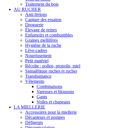
Traitement du bois
AU RUCHER
Anti-frelons
Capture des essaims
Droguerie
Élevage de reines
Enfumoirs et combustibles
Graines mellifères
Hygiène de la ruche
Lève-cadres
Nourrissement
Petit matériel
Récolte : pollen, propolis, miel
Signalétique ruches et rucher
Transhumance
Vêtements
Combinaisons
Vareuses et blousons
Gants
Voiles et chapeaux
LA MIELLERIE
Accessoires pour la miellerie
Décanteurs et pompes
Défigeurs
Désoperculation