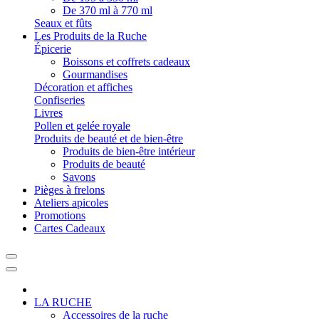
De 370 ml à 770 ml
Seaux et fûts
Les Produits de la Ruche
Épicerie
Boissons et coffrets cadeaux
Gourmandises
Décoration et affiches
Confiseries
Livres
Pollen et gelée royale
Produits de beauté et de bien-être
Produits de bien-être intérieur
Produits de beauté
Savons
Pièges à frelons
Ateliers apicoles
Promotions
Cartes Cadeaux
LA RUCHE
Accessoires de la ruche