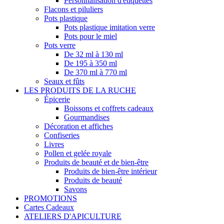
Personnalisation d'étiquettes
Flacons et piluliers
Pots plastique
Pots plastique imitation verre
Pots pour le miel
Pots verre
De 32 ml à 130 ml
De 195 à 350 ml
De 370 ml à 770 ml
Seaux et fûts
LES PRODUITS DE LA RUCHE
Épicerie
Boissons et coffrets cadeaux
Gourmandises
Décoration et affiches
Confiseries
Livres
Pollen et gelée royale
Produits de beauté et de bien-être
Produits de bien-être intérieur
Produits de beauté
Savons
PROMOTIONS
Cartes Cadeaux
ATELIERS D'APICULTURE