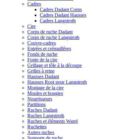
Cadres
Cadres Dadant Corps
Cadres Dadant Hausses
Cadres Langstroth
Cire
Corps de ruche Dadant
Corps de ruche Langstroth
Couvre-cadres
Entrées et crémaillères
Fonds de ruche
Fonte de la cire
Grillage et tôle à la découpe
Grilles à reine
Hausses Dadant
Hausses Root pour Langstroth
Montage de la cire
Moules et bougies
Nourrisseurs
Partitions
Ruches Dadant
Ruches Langstroth
Ruches et éléments Warré
Ruchettes
Autres ruches
Supports de ruche