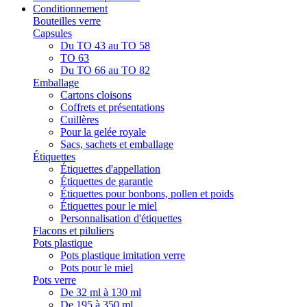
Conditionnement
Bouteilles verre
Capsules
Du TO 43 au TO 58
TO 63
Du TO 66 au TO 82
Emballage
Cartons cloisons
Coffrets et présentations
Cuillères
Pour la gelée royale
Sacs, sachets et emballage
Étiquettes
Étiquettes d'appellation
Étiquettes de garantie
Étiquettes pour bonbons, pollen et poids
Étiquettes pour le miel
Personnalisation d'étiquettes
Flacons et piluliers
Pots plastique
Pots plastique imitation verre
Pots pour le miel
Pots verre
De 32 ml à 130 ml
De 195 à 350 ml