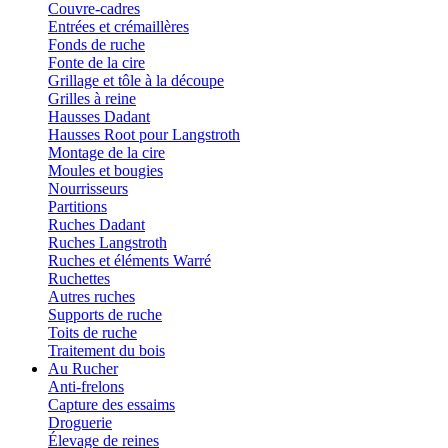
Couvre-cadres
Entrées et crémaillères
Fonds de ruche
Fonte de la cire
Grillage et tôle à la découpe
Grilles à reine
Hausses Dadant
Hausses Root pour Langstroth
Montage de la cire
Moules et bougies
Nourrisseurs
Partitions
Ruches Dadant
Ruches Langstroth
Ruches et éléments Warré
Ruchettes
Autres ruches
Supports de ruche
Toits de ruche
Traitement du bois
Au Rucher
Anti-frelons
Capture des essaims
Droguerie
Élevage de reines