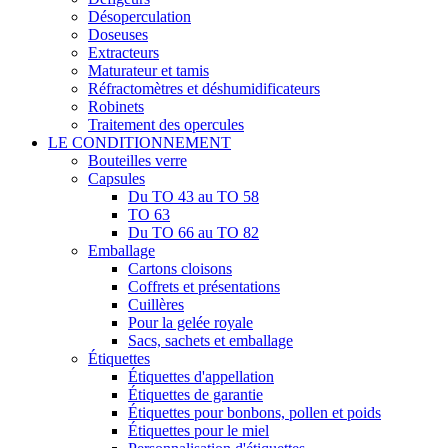
Désoperculation
Doseuses
Extracteurs
Maturateur et tamis
Réfractomètres et déshumidificateurs
Robinets
Traitement des opercules
LE CONDITIONNEMENT
Bouteilles verre
Capsules
Du TO 43 au TO 58
TO 63
Du TO 66 au TO 82
Emballage
Cartons cloisons
Coffrets et présentations
Cuillères
Pour la gelée royale
Sacs, sachets et emballage
Étiquettes
Étiquettes d'appellation
Étiquettes de garantie
Étiquettes pour bonbons, pollen et poids
Étiquettes pour le miel